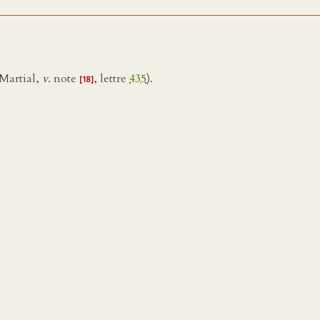
(Martial,
v
. note
, lettre
435
).
[18]