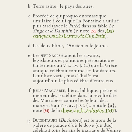
Terre asine : le pays des ânes.
Procédé de quiproquo onomastique
similaire à celui que La Fontaine a utilisé
plus tard (avec le
Pirée
) dans sa fable
Le
Singe et le Dauphin
(
v
. note
des
Avis
[56]
critiques sur les
Lettres
de Guy Patin
).
Les deux Pline, l’Ancien et le Jeune.
Les
sept Sages
étaient les savants,
législateurs et politiques présocratiques
e
(antérieurs au
v
s. av. J.‑C.) que la Grèce
antique célébrait comme ses fondateurs.
Leur liste varie, mais Thalès est
aujourd’hui le plus célèbre d’entre eux.
Judas Maccabée
, héros biblique, prêtre et
meneur des Israélites dans la révolte dite
des Maccabées contre les Séleucides,
e
martyrisé au
ii
s. av. J.‑C. (
v
. notule {a},
note
de la
thèse sur la
Sobriété
, 1647
).
[54]
Bucentaure
(
Bucintoro
) est le nom de la
galère de parade d’où le doge (ou duc)
célébrait tous les ans le mariage de Venise