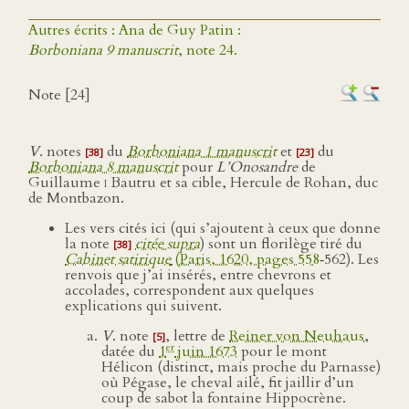
Autres écrits : Ana de Guy Patin :
Borboniana 9 manuscrit
, note 24.
Note [24]
V
. notes
du
Borboniana 1 manuscrit
et
du
[38]
[23]
Borboniana 8 manuscrit
pour
L’Onosandre
de
Guillaume
i
Bautru et sa cible, Hercule de Rohan, duc
de Montbazon.
Les vers cités ici (qui s’ajoutent à ceux que donne
la note
citée
supra
) sont un florilège tiré du
[38]
Cabinet satirique
(Paris, 1620, pages 558
‑562). Les
renvois que j’ai insérés, entre chevrons et
accolades, correspondent aux quelques
explications qui suivent.
V
. note
, lettre de
Reiner von Neuhaus
,
[5]
er
datée du
1
juin 1673
pour le mont
Hélicon (distinct, mais proche du Parnasse)
où Pégase, le cheval ailé, fit jaillir d’un
coup de sabot la fontaine Hippocrène.