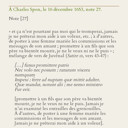
À Charles Spon, le 16 décembre 1653, note 27.
Note [27]
« et ça n’est pourtant pas moi qui le tromperai, jamais
je ne prêterai mon aide à un voleur, etc. ; à d’autres,
de porter à une femme mariée les commissions et les
messages de son amant ; promettre à un fils que son
père va bientôt mourir, je ne le veux ni ne le puis » ;
mélange de vers de Juvénal (
Satire
iii
, vers 43‑47) :
[…] funus promittere patris
Nec volo nec possum ; ranarum viscera
numquam
Inspexi ; ferre ad nuptam quæ mittit adulter,
Quæ mandat, norunt alii ; me nemo ministro
Fur erit
.
[promettre à un fils que son père va bientôt
mourir, je ne le veux ni ne le puis. Jamais je
n’ai examiné les entrailles des grenouilles.
À d’autres, de porter à une femme mariée les
commissions et les messages de son amant.
Jamais je ne prêterai mon aide à un voleur].