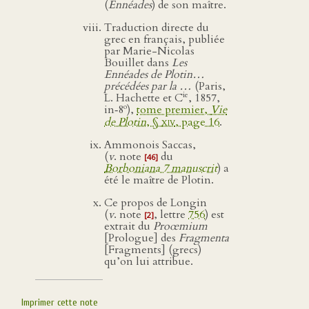
(
Ennéades
) de son maître.
Traduction directe du
grec en français, publiée
par Marie-Nicolas
Bouillet dans
Les
Ennéades de Plotin…
précédées par la …
(Paris,
ie
L. Hachette et C
, 1857,
o
in‑8
),
tome premier,
Vie
de Plotin
, §
xiv
, page 16
.
Ammonois Saccas,
(
v
. note
du
[46]
Borboniana 7 manuscrit
) a
été le maître de Plotin.
Ce propos de Longin
(
v
. note
, lettre
756
) est
[2]
extrait du
Proœmium
[Prologue] des
Fragmenta
[Fragments] (grecs)
qu’on lui attribue.
Imprimer cette note