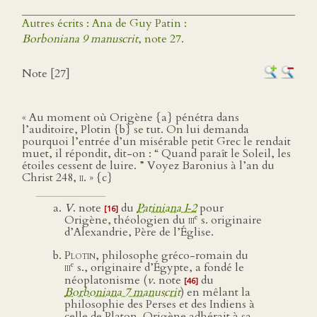
Autres écrits : Ana de Guy Patin :
Borboniana 9 manuscrit
, note 27.
Note [27]
« Au moment où Origène {a} pénétra dans
l’auditoire, Plotin {b} se tut. On lui demanda
pourquoi l’entrée d’un misérable petit Grec le rendait
muet, il répondit, dit-on : “ Quand paraît le Soleil, les
étoiles cessent de luire. ” Voyez Baronius à l’an du
Christ 248,
ii
. » {c}
V
. note
du
Patiniana I‑2
pour
[16]
e
Origène, théologien du
iii
s. originaire
d’Alexandrie, Père de l’Église.
Plotin
, philosophe gréco-romain du
e
iii
s., originaire d’Égypte, a fondé le
néoplatonisme (
v
. note
du
[46]
Borboniana 7 manuscrit
) en mêlant la
philosophie des Perses et des Indiens à
celle de Platon. Origène adhérait à sa