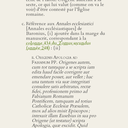
secte, ce qui lui valut (comme on va le
voir) d’être contesté par l’Église
romaine.
Référence aux
Annales ecclesiastici
[Annales ecclésiastiques] de
Baronius, {i} ajoutée dans la marge du
manuscrit, correspondant à la
colonne 434 du
Tomus secundus
(année 248)
: {ii}
ii. Origenis Apologia ad
Fabianum PP.
Origenes autem,
cum tot tantaque a se scripta iam
edita haud facile corrigere aut
emendare posset, aut vellet ; hac
una tantum via suæ integritati
consulere satis arbitratus, rectæ
fidei, professionem primo ad
Fabianum Romanum
Pontificem, tamquam ad totius
Catholicæ Ecclesiæ Præsulem,
mox ad alios misit Episcopos ;
intexuit illam Eusebius in sua pro
Origene (ut testatur) scripta
Apologia, quæ excidit. Quid