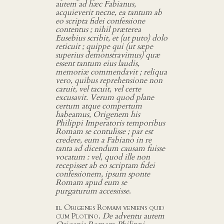
autem ad hæc Fabianus,
acquieverit necne, ea tantum ab
eo scripta fidei confessione
contentus ; nihil præterea
Eusebius scribit, et (ut puto) dolo
reticuit ; quippe qui (ut sæpe
superius demonstravimus) quæ
essent tantum eius laudis,
memoriæ commendavit ; reliqua
vero, quibus reprehensione non
caruit, vel tacuit, vel certe
excusavit. Verum quod plane
certum atque compertum
habeamus, Origenem his
Philippi Imperatoris temporibus
Romam se contulisse ; par est
credere, eum a Fabiano in re
tanta ad dicendum causam fuisse
vocatum : vel, quod ille non
recepisset ab eo scriptam fidei
confessionem, ipsum sponte
Romam apud eum se
purgaturum accessisse
.
iii. Origenes Romam veniens quid
cum Plotino.
De adventu autem