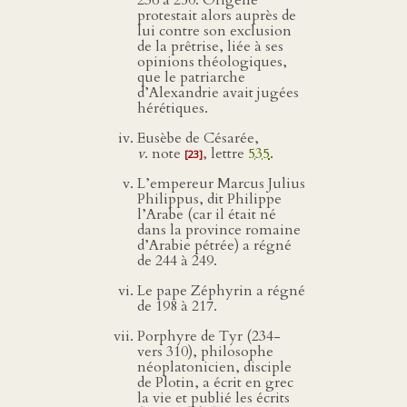
protestait alors auprès de
lui contre son exclusion
de la prêtrise, liée à ses
opinions théologiques,
que le patriarche
d’Alexandrie avait jugées
hérétiques.
Eusèbe de Césarée,
v
. note
, lettre
535
.
[23]
L’empereur Marcus Julius
Philippus, dit Philippe
l’Arabe (car il était né
dans la province romaine
d’Arabie pétrée) a régné
de 244 à 249.
Le pape Zéphyrin a régné
de 198 à 217.
Porphyre de Tyr (234-
vers 310), philosophe
néoplatonicien, disciple
de Plotin, a écrit en grec
la vie et publié les écrits