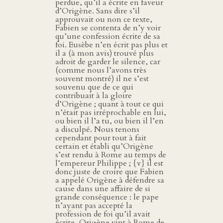
perdue, qu’il a écrite en faveur
d’Origène. Sans dire s’il
approuvait ou non ce texte,
Fabien se contenta de n’y voir
qu’une confession écrite de sa
foi. Eusèbe n’en écrit pas plus et
il a (à mon avis) trouvé plus
adroit de garder le silence, car
(comme nous l’avons très
souvent montré) il ne s’est
souvenu que de ce qui
contribuait à la gloire
d’Origène ; quant à tout ce qui
n’était pas irréprochable en lui,
ou bien il l’a tu, ou bien il l’en
a disculpé. Nous tenons
cependant pour tout à fait
certain et établi qu’Origène
s’est rendu à Rome au temps de
l’empereur Philippe ; {v} il est
donc juste de croire que Fabien
a appelé Origène à défendre sa
cause dans une affaire de si
grande conséquence : le pape
n’ayant pas accepté la
profession de foi qu’il avait
écrite, Origène vint à Rome de