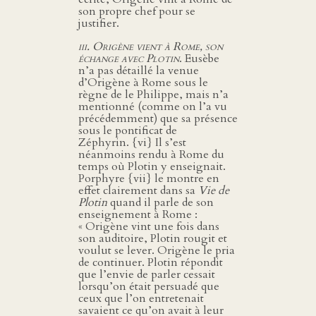
son propre chef pour se
justifier.
iii. Origène vient à Rome, son
échange avec Plotin
. Eusèbe
n’a pas détaillé la venue
d’Origène à Rome sous le
règne de le Philippe, mais n’a
mentionné (comme on l’a vu
précédemment) que sa présence
sous le pontificat de
Zéphyrin. {vi} Il s’est
néanmoins rendu à Rome du
temps où Plotin y enseignait.
Porphyre {vii} le montre en
effet clairement dans sa
Vie de
Plotin
quand il parle de son
enseignement à Rome :
« Origène vint une fois dans
son auditoire, Plotin rougit et
voulut se lever. Origène le pria
de continuer. Plotin répondit
que l’envie de parler cessait
lorsqu’on était persuadé que
ceux que l’on entretenait
savaient ce qu’on avait à leur