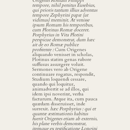
Origenis Romam Philippi
tempore, nihil penitus Eusebius,
qui prioris tantum illius adventus
tempore Zephyrini papæ (ut
vidimus) meminit. At venisse
ipsum Romam his temporibus,
cum Plorinus Romæ doceret.
Porphyrius in Vita Plotini
perspicue demonstrat, dum hæc
ait de eo Romæ publice
profitente :
Cum Origenes
aliquando venisset in scholas,
Plotinus statim genas rubore
suffusus assurgere voluit.
Sermones vero ab Origene
continuare rogatus, respondit,
Studium loquendi cessare,
quando qui loquitur,
animadvertit se ad illos, qui
idem ipsi noverint, verba
facturum. Atque ita, cum pauca
quædam disseruisset, inde
surrexit.
hæc Porphyrius : qui et
quantæ æstimationis habitus
fuerit Origenes etiam ab externis,
his plane verbis demonstrat,
itemque ex testificatione Longini