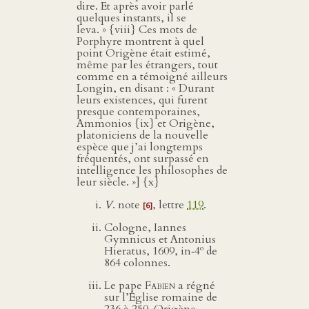
dire. Et après avoir parlé
quelques instants, il se
leva. » {viii} Ces mots de
Porphyre montrent à quel
point Origène était estimé,
même par les étrangers, tout
comme en a témoigné ailleurs
Longin, en disant : « Durant
leurs existences, qui furent
presque contemporaines,
Ammonios {ix} et Origène,
platoniciens de la nouvelle
espèce que j’ai longtemps
fréquentés, ont surpassé en
intelligence les philosophes de
leur siècle. »] {x}
V
. note
, lettre
119
.
[6]
Cologne, Iannes
Gymnicus et Antonius
o
Hieratus, 1609, in‑4
de
864 colonnes.
Le pape
Fabien
a régné
sur l’Église romaine de
236 à 250. Origène