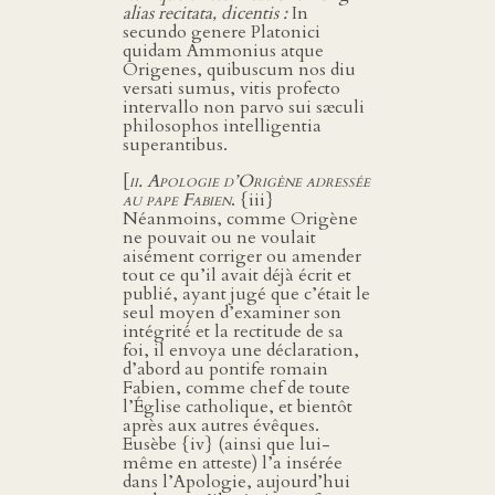
alias recitata, dicentis :
In
secundo genere Platonici
quidam Ammonius atque
Origenes, quibuscum nos diu
versati sumus, vitis profecto
intervallo non parvo sui sæculi
philosophos intelligentia
superantibus.
[
ii. Apologie d’Origène adressée
au pape Fabien
. {iii}
Néanmoins, comme Origène
ne pouvait ou ne voulait
aisément corriger ou amender
tout ce qu’il avait déjà écrit et
publié, ayant jugé que c’était le
seul moyen d’examiner son
intégrité et la rectitude de sa
foi, il envoya une déclaration,
d’abord au pontife romain
Fabien, comme chef de toute
l’Église catholique, et bientôt
après aux autres évêques.
Eusèbe {iv} (ainsi que lui-
même en atteste) l’a insérée
dans l’Apologie, aujourd’hui