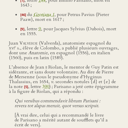
, lettre
188
, pour Emilio Parisano, mort en
[1]
1643 ;
du
Grotiana 1
, pour Petrus Pavius (Pieter
[46]
Paaw), mort en 1617 ;
, lettre
9
, pour Jacques Sylvius (Dubois), mort
[9]
en 1555.
Juan
Valverde
(Valverda), anatomiste espagnol du
e
xvi
s., élève de Colombo, a publié plusieurs ouvrages,
dont une
Anatomie
, en espagnol (1556), en italien
(1560), puis en latin (1589).
L’absence de Jean
ii
Riolan, le mentor de Guy Patin est
sidérante, et sans doute volontaire. Au dire de Pierre
de Mersenne (sous le pseudonyme d’Hyginus
Thalassius, en 1654,
v
. secondes notules {d} et {e} de
la note
, lettre
390
) ; Parisano a jeté cette épigramme
[5]
à la figure de Riolan, qui a répondu :
Qui versibus commendavit librum Parisani :
revera tot alapas meruit, quot versus scripsit
.
[À vrai dire, celui qui a recommandé le livre
de Parisano a mérité autant de soufflets qu’il a
écrit de vers].