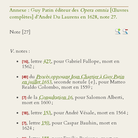
Annexe : Guy Patin éditeur des
Opera omnia
[Œuvres
complètes] d’André Du Laurens en 1628, note 27.
Note [27]
V
. notes :
, lettre
427
, pour Gabriel Fallope, mort en
[16]
1562 ;
du
Procès opposant Jean Chartier à Guy Patin
[49]
en juillet 1653
, seconde notule {e}, pour Matteo
Realdo Colombo, mort en 1559 ;
de la
Consultation 16
, pour Salomon Alberti,
[7]
mort en 1600 ;
, lettre
153
, pour André Vésale, mort en 1564 ;
[18]
, lettre
159
, pour Caspar Bauhin, mort en
[7]
1624 ;