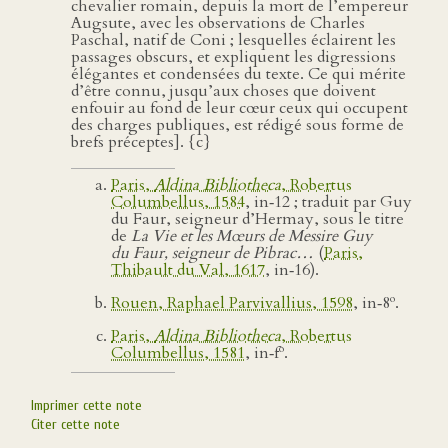
chevalier romain, depuis la mort de l’empereur
Augsute, avec les observations de Charles
Paschal, natif de Coni ; lesquelles éclairent les
passages obscurs, et expliquent les digressions
élégantes et condensées du texte. Ce qui mérite
d’être connu, jusqu’aux choses que doivent
enfouir au fond de leur cœur ceux qui occupent
des charges publiques, est rédigé sous forme de
brefs préceptes]. {c}
Paris,
Aldina Bibliotheca
, Robertus
Columbellus, 1584
, in‑12 ; traduit par Guy
du Faur, seigneur d’Hermay, sous le titre
de
La Vie et les Mœurs de Messire Guy
du Faur, seigneur de Pibrac…
(
Paris,
Thibault du Val, 1617
, in‑16).
o
Rouen, Raphael Parvivallius, 1598
, in‑8
.
Paris,
Aldina Bibliotheca
, Robertus
o
Columbellus, 1581
, in‑f
.
Imprimer cette note
Citer cette note