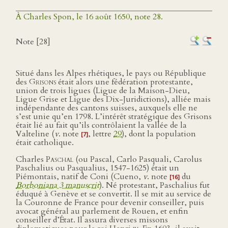
À Charles Spon, le 16 août 1650, note 28.
Note [28]
Situé dans les Alpes rhétiques, le pays ou République
des
Grisons
était alors une fédération protestante,
union de trois ligues (Ligue de la Maison-Dieu,
Ligue Grise et Ligue des Dix-Juridictions), alliée mais
indépendante des cantons suisses, auxquels elle ne
s’est unie qu’en 1798. L’intérêt stratégique des Grisons
était lié au fait qu’ils contrôlaient la vallée de la
Valteline (
v
. note
, lettre
29
), dont la population
[7]
était catholique.
Charles
Paschal
(ou Pascal, Carlo Pasquali, Carolus
Paschalius ou Pasqualius, 1547-1625) était un
Piémontais, natif de Coni (Cueno,
v
. note
du
[16]
Borboniana 3 manuscrit
). Né protestant, Paschalius fut
éduqué à Genève et se convertit. Il se mit au service de
la Couronne de France pour devenir conseiller, puis
avocat général au parlement de Rouen, et enfin
conseiller d’État. Il assura diverses missons