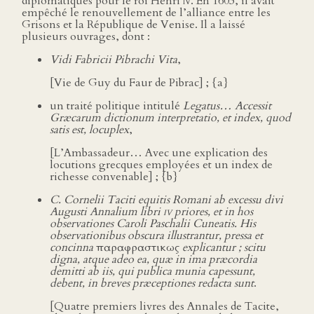
diplomatiques pour le roi Henri
iv
. En 1603, il avait
empêché le renouvellement de l’alliance entre les
Grisons et la République de Venise. Il a laissé
plusieurs ouvrages, dont :
Vidi Fabricii Pibrachi Vita
,
[Vie de Guy du Faur de Pibrac] ; {a}
un traité politique intitulé
Legatus… Accessit
Græcarum dictionum interpretatio, et index, quod
satis est, locuplex
,
[L’Ambassadeur… Avec une explication des
locutions grecques employées et un index de
richesse convenable] ; {b}
C. Cornelii Taciti equitis Romani ab excessu divi
Augusti Annalium libri
iv
priores, et in hos
observationes Caroli Paschalii Cuneatis. His
observationibus obscura illustrantur, pressa et
concinna
παραφραστικως
explicantur ; scitu
digna, atque adeo ea, quæ in ima præcordia
demitti ab iis, qui publica munia capessunt,
debent, in breves præceptiones redacta sunt
.
[Quatre premiers livres des Annales de Tacite,