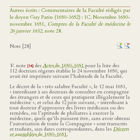
Autres écrits : Commentaires de la Faculté rédigés par
le doyen Guy Patin (1650-1652) : 1C. Novembre 1650-
novembre 1651,
Comptes de la Faculté de médecine le
26 janvier 1652
, note 28.
Note [28]
V
. note
des
Actes
de 1650-1651
pour la liste des
[14]
112 docteurs régents établie le 24 novembre 1650, qui
avait été imprimée suivant l’habitude de la Faculté.
Le décret de la « très salubre Faculté », le 12 mai 1651,
« interdisant à ses docteurs de consulter en compagnie
des étrangers et de ceux qui pratiquent illégalement la
médecine », et celui du 12 juin suivant, « interdisant à
tout docteur d’approuver des livres médicaux ou des
remèdes, ou l’aptitude de philiatres à exercer la
médecine, quels qu’ils puissent être, sans avoir obtenu
l’autorisation de toute la Compagnie » sont transcrits
et traduits, aux dates correspondantes, dans les
Décrets
et assemblées
de 1650-1651
.