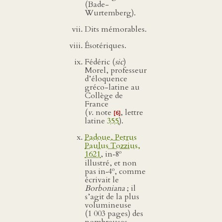
(Bade-
Wurtemberg).
Dits mémorables.
Ésotériques.
Fédéric (
sic
)
Morel, professeur
d’éloquence
gréco-latine au
Collège de
France
(
v
. note
, lettre
[6]
latine
355
).
Padoue, Petrus
Paulus Tozzius,
o
1621
, in‑8
illustré, et non
o
pas in‑4
, comme
écrivait le
Borboniana
; il
s’agit de la plus
volumineuse
(1 003 pages) des
nombreuses