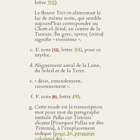
lettre
701
).
Le fleuve
Triton
alimentait le
lac de même nom, qui semble
aujourd’hui correspondre au
Chott el-Jérid, au centre de la
Tunisie. En grec, τριτος (
tritos
)
signifie « troisième ».
V
. note
, lettre
300
, pour ce
[12]
mythe.
Alignement astral de la Lune,
du Soleil et de la Terre.
« désir, entendement,
raisonnement ».
V
. note
, lettre
455
.
[9]
Cette triade est la transcription
mot pour mot du paragraphe
intitulé
Pallas cur Tritonia
dicatur
[Pourquoi Pallas est dite
Tritonia
], à l’emplacement
indiqué (
page 16, première
colonne
) des :