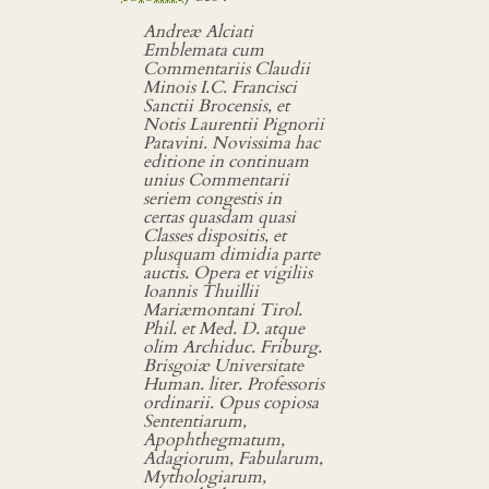
Andreæ Alciati
Emblemata cum
Commentariis Claudii
Minois I.C. Francisci
Sanctii Brocensis, et
Notis Laurentii Pignorii
Patavini. Novissima hac
editione in continuam
unius Commentarii
seriem congestis in
certas quasdam quasi
Classes dispositis, et
plusquam dimidia parte
auctis. Opera et vigiliis
Ioannis Thuillii
Mariæmontani Tirol.
Phil. et Med. D. atque
olim Archiduc. Friburg.
Brisgoiæ Universitate
Human. liter. Professoris
ordinarii. Opus copiosa
Sententiarum,
Apophthegmatum,
Adagiorum, Fabularum,
Mythologiarum,