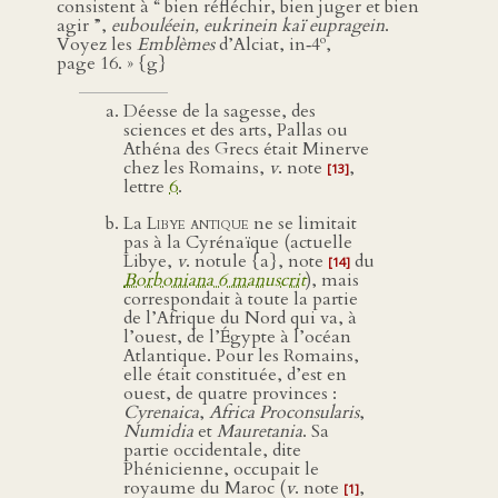
consistent à “ bien réfléchir, bien juger et bien
agir ”,
eubouléein, eukrinein kaï eupragein
.
o
Voyez les
Emblèmes
d’Alciat, in‑4
,
page 16. » {g}
Déesse de la sagesse, des
sciences et des arts, Pallas ou
Athéna des Grecs était Minerve
chez les Romains,
v
. note
,
[13]
lettre
6
.
La
Libye antique
ne se limitait
pas à la Cyrénaïque (actuelle
Libye,
v
. notule {a}, note
du
[14]
Borboniana 6 manuscrit
), mais
correspondait à toute la partie
de l’Afrique du Nord qui va, à
l’ouest, de l’Égypte à l’océan
Atlantique. Pour les Romains,
elle était constituée, d’est en
ouest, de quatre provinces :
Cyrenaica
,
Africa Proconsularis
,
Numidia
et
Mauretania
. Sa
partie occidentale, dite
Phénicienne, occupait le
royaume du Maroc (
v
. note
,
[1]