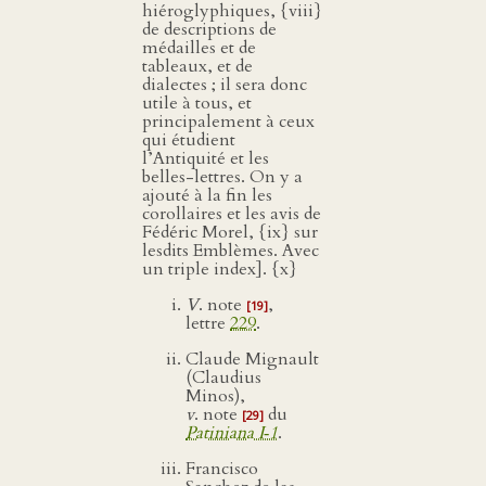
hiéroglyphiques, {viii}
de descriptions de
médailles et de
tableaux, et de
dialectes ; il sera donc
utile à tous, et
principalement à ceux
qui étudient
l’Antiquité et les
belles-lettres. On y a
ajouté à la fin les
corollaires et les avis de
Fédéric Morel, {ix} sur
lesdits Emblèmes. Avec
un triple index]. {x}
V
. note
,
[19]
lettre
229
.
Claude Mignault
(Claudius
Minos),
v
. note
du
[29]
Patiniana I‑1
.
Francisco