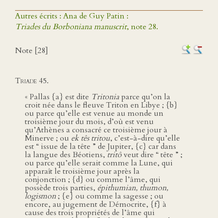
Autres écrits : Ana de Guy Patin :
Triades du Borboniana manuscrit
, note 28.
Note [28]
Triade 45.
« Pallas {a} est dite
Tritonia
parce qu’on la
croit née dans le fleuve Triton en Libye ; {b}
ou parce qu’elle est venue au monde un
troisième jour du mois, d’où est venu
qu’Athènes a consacré ce troisième jour à
Minerve ; ou
ek tês tritou
, c’est-à-dire qu’elle
est “ issue de la tête ” de Jupiter, {c} car dans
la langue des Béotiens,
tritô
veut dire “ tête ” ;
ou parce qu’elle serait comme la Lune, qui
apparaît le troisième jour après la
conjonction ; {d} ou comme l’âme, qui
possède trois parties,
épithumian, thumon,
logismon
; {e} ou comme la sagesse ; ou
encore, au jugement de Démocrite, {f} à
cause des trois propriétés de l’âme qui