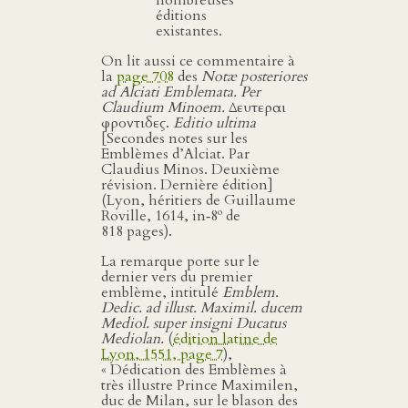
éditions
existantes.
On lit aussi ce commentaire à
la
page 708
des
Notæ posteriores
ad Alciati Emblemata. Per
Claudium Minoem.
Δευτεραι
φροντιδες.
Editio ultima
[Secondes notes sur les
Emblèmes d’Alciat. Par
Claudius Minos. Deuxième
révision. Dernière édition]
(Lyon, héritiers de Guillaume
o
Roville, 1614, in‑8
de
818 pages).
La remarque porte sur le
dernier vers du premier
emblème, intitulé
Emblem.
Dedic. ad illust. Maximil. ducem
Mediol. super insigni Ducatus
Mediolan.
(
édition latine de
Lyon, 1551, page 7
),
« Dédication des Emblèmes à
très illustre Prince Maximilen,
duc de Milan, sur le blason des