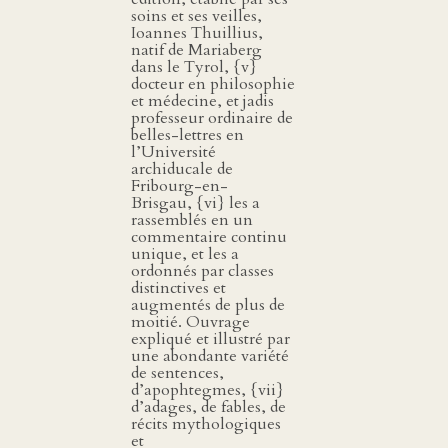
soins et ses veilles,
Ioannes Thuillius,
natif de Mariaberg
dans le Tyrol, {v}
docteur en philosophie
et médecine, et jadis
professeur ordinaire de
belles-lettres en
l’Université
archiducale de
Fribourg-en-
Brisgau, {vi} les a
rassemblés en un
commentaire continu
unique, et les a
ordonnés par classes
distinctives et
augmentés de plus de
moitié. Ouvrage
expliqué et illustré par
une abondante variété
de sentences,
d’apophtegmes, {vii}
d’adages, de fables, de
récits mythologiques
et