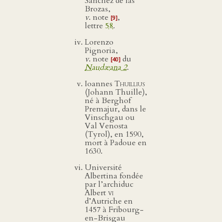
Sanchez de las
Brozas,
v
. note
,
[9]
lettre
58
.
Lorenzo
Pignoria,
v
. note
du
[40]
Naudæana 2
.
Ioannes
Thuillius
(Johann Thuille),
né à Berghof
Premajur, dans le
Vinschgau ou
Val Venosta
(Tyrol), en 1590,
mort à Padoue en
1630.
Université
Albertina fondée
par l’archiduc
Albert
vi
d’Autriche en
1457 à Fribourg-
en-Brisgau