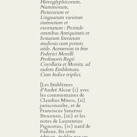
Hieroglyphicorum,
Nummorum,
Picturarum et
Linguarum varietate
instructum et
exornatum : Proinde
omnibus Antiquitatis et
bonarum literarum
studiosis cum primis
utile. Acesserunt in fine
Federici Morelli
Professoris Regii
Corollaria et Monita, ad
eadem Emblemata.
Cum Indice triplici
.
[Les Emblèmes
d’André Alciat {i} avec
les commentaires de
Claudius Minos, {ii}
jurisconsulte, et de
Franciscus Sanctius
Brocensis, {iii} et les
notes de Laurentius
Pignorius, {iv} natif de
Padoue. En cette
édition, établie par ses