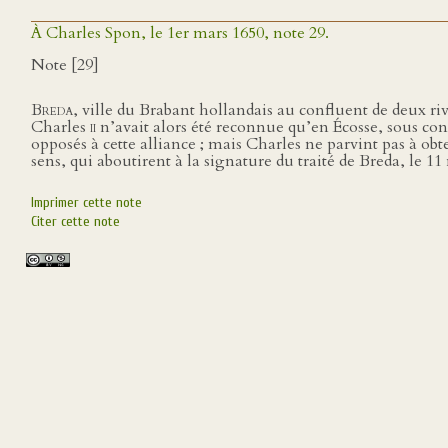
À Charles Spon, le 1er mars 1650, note 29.
Note [29]
Breda
, ville du Brabant hollandais au confluent de deux riv
Charles
ii
n’avait alors été reconnue qu’en Écosse, sous con
opposés à cette alliance ; mais Charles ne parvint pas à obt
sens, qui aboutirent à la signature du traité de Breda, le 
Imprimer cette note
Citer cette note