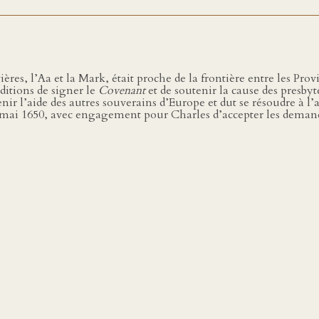
ières, l’Aa et la Mark, était proche de la frontière entre les Pr
ditions de signer le
Covenant
et de soutenir la cause des presbyt
enir l’aide des autres souverains d’Europe et dut se résoudre à l
11 mai 1650, avec engagement pour Charles d’accepter les demand