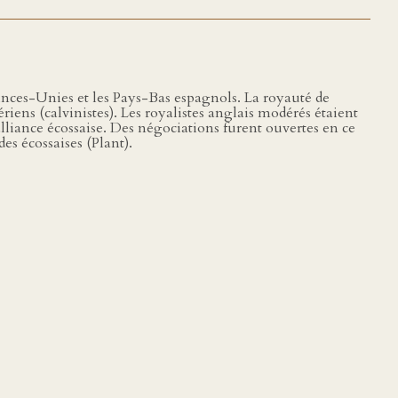
ovinces-Unies et les Pays-Bas espagnols. La royauté de
ériens (calvinistes). Les royalistes anglais modérés étaient
’alliance écossaise. Des négociations furent ouvertes en ce
es écossaises (Plant).