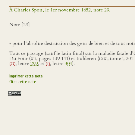
À Charles Spon, le 1er novembre 1652, note 29.
Note [29]
« pour l’absolue destruction des gens de bien et de tout notr
Tout ce passage (sauf le latin final) sur la maladie fatale
Du Four (
xli
, pages 139‑141) et Bulderen (
lxxi
, tome
i
, 201
, lettre
299
, et
, lettre
304
).
[27]
[1]
Imprimer cette note
Citer cette note