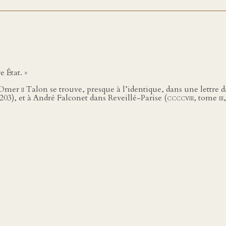
e État. »
 d’Omer
ii
Talon se trouve, presque à l’identique, dans une lettre 
‑203), et à André Falconet dans Reveillé-Parise (
ccccviii
, tome
iii