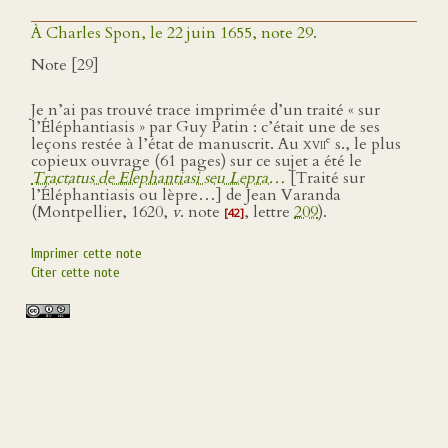
À Charles Spon, le 22 juin 1655, note 29.
Note [29]
Je n’ai pas trouvé trace imprimée d’un traité « sur
l’Éléphantiasis » par Guy Patin : c’était une de ses
e
leçons restée à l’état de manuscrit. Au
xvii
s., le plus
copieux ouvrage (61 pages) sur ce sujet a été le
Tractatus de Elephantiasi seu Lepra…
[Traité sur
l’Éléphantiasis ou lèpre…] de Jean Varanda
(Montpellier, 1620,
v
. note
, lettre
209
).
[42]
Imprimer cette note
Citer cette note