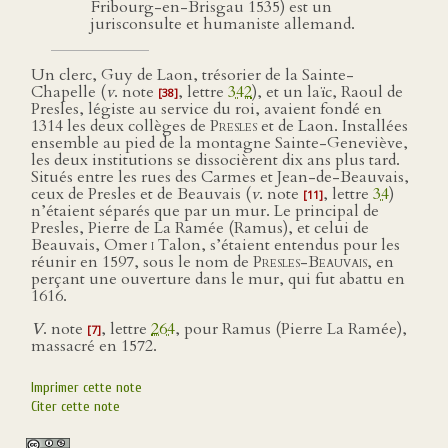
Fribourg-en-Brisgau 1535) est un
jurisconsulte et humaniste allemand.
Un clerc, Guy de Laon, trésorier de la Sainte-
Chapelle (
v
. note
, lettre
342
), et un laïc, Raoul de
[38]
Presles, légiste au service du roi, avaient fondé en
1314 les deux collèges de
Presles
et de Laon. Installées
ensemble au pied de la montagne Sainte-Geneviève,
les deux institutions se dissocièrent dix ans plus tard.
Situés entre les rues des Carmes et Jean-de-Beauvais,
ceux de Presles et de Beauvais (
v
. note
, lettre
34
)
[11]
n’étaient séparés que par un mur. Le principal de
Presles, Pierre de La Ramée (Ramus), et celui de
Beauvais, Omer
i
Talon, s’étaient entendus pour les
réunir en 1597, sous le nom de
Presles-Beauvais
, en
perçant une ouverture dans le mur, qui fut abattu en
1616.
V
. note
, lettre
264
, pour Ramus (Pierre La Ramée),
[7]
massacré en 1572.
Imprimer cette note
Citer cette note