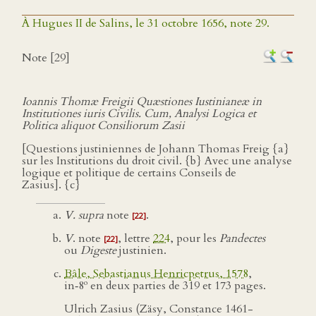
À Hugues II de Salins, le 31 octobre 1656, note 29.
Note [29]
Ioannis Thomæ Freigii Quæstiones Iustinianeæ in
Institutiones iuris Civilis. Cum, Analysi Logica et
Politica aliquot Consiliorum Zasii
[Questions justiniennes de Johann Thomas Freig {a}
sur les Institutions du droit civil. {b} Avec une analyse
logique et politique de certains Conseils de
Zasius]. {c}
V. supra
note
.
[22]
V
. note
, lettre
224
, pour les
Pandectes
[22]
ou
Digeste
justinien.
Bâle, Sebastianus Henricpetrus, 1578
,
o
in‑8
en deux parties de 319 et 173 pages.
Ulrich Zasius (Zäsy, Constance 1461-