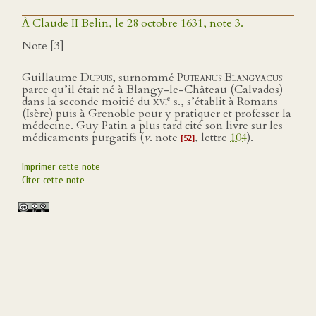
À Claude II Belin, le 28 octobre 1631, note 3.
Note [3]
Guillaume
Dupuis
, surnommé
Puteanus Blangyacus
parce qu’il était né à Blangy-le-Château (Calvados)
e
dans la seconde moitié du
xvi
s., s’établit à Romans
(Isère) puis à Grenoble pour y pratiquer et professer la
médecine. Guy Patin a plus tard cité son livre sur les
médicaments purgatifs (
v
. note
, lettre
104
).
[52]
Imprimer cette note
Citer cette note