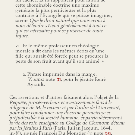
fût cachée. Et ils rapportent pour raison de
cette abominable doctrine une maxime
générale la plus pernicieuse et la plus
contraire à l’Évangile qui se puisse imaginer,
savoir
Que le droit naturel que nous avons à
nous défendre s’étend généralement à tout ce
qui est nécessaire pour se préserver de toute
injure
.
viii
. Et le même professeur en théologie
morale a dit dans les mêmes écrits qu’une
fille qui aurait été forcée peut se procurer la
perte de son fruit avant qu’il soit animé. »
Phrase imprimée dans la marge.
V. supra
note
, pour le jésuite René
[2]
Ayrault.
Ces assertions et d’autres faisaient alors l’objet de la
Requête, procès-verbaux et avertissements faits à la
diligence de M. le recteur et par l’ordre de l’Université,
pour faire condamner une doctrine pernicieuse et
préjudiciable à la société humaine, et particulièrement à
la vie des rois, enseignée au Collège de Clermont, détenu
par les jésuites à Paris
(Paris, Julian Jacquin, 1644,
o
in‑8
), signée François Du Monstier (
v
. note
,
[25]