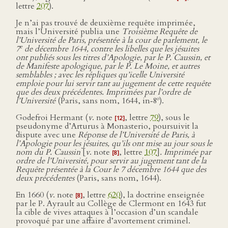
lettre
207
).
Je n’ai pas trouvé de deuxième requête imprimée,
mais l’Université publia une
Troisième Requête de
l’Université de Paris, présentée à la cour de parlement, le
e
7
de décembre 1644, contre les libelles que les jésuites
ont publiés sous les titres d’Apologie, par le P. Caussin, et
de Manifeste apologique, par le P. Le Moine, et autres
semblables ; avec les répliques qu’icelle Université
emploie pour lui servir tant au jugement de cette requête
que des deux précédentes. Imprimées par l’ordre de
o
l’Université
(Paris, sans nom, 1644, in‑8
).
Godefroi Hermant (
v
. note
, lettre
79
), sous le
[12]
pseudonyme d’Arturus à Monasterio, poursuivit la
dispute avec une
Réponse de l’Université de Paris, à
l’Apologie pour les jésuites, qu’ils ont mise au jour sous le
nom du P. Caussin
[
v
. note
, lettre
107
]
. Imprimée par
[8]
ordre de l’Université, pour servir au jugement tant de la
Requête présentée à la Cour le 7 décembre 1644 que des
deux précédentes
(Paris, sans nom, 1644).
En 1660 (
v
. note
, lettre
620
), la doctrine enseignée
[8]
par le P. Ayrault au Collège de Clermont en 1643 fut
la cible de vives attaques à l’occasion d’un scandale
provoqué par une affaire d’avortement criminel.