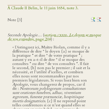
À Claude II Belin, le 11 juin 1654, note 3.
Note [3]
Seconde Apologie…
(
section
cxxxi
,
Le doyen se moque
de vos consultes
, page 204
) :
« Distinguez ici, Maître Riolan, comme il y a
différence de dire “ le doyen {a} se moque de
la pratique ” et dire “ de votre pratique ” ;
autant y en a-t-il de dire “ il se moque des
consultes ” ou dire “ de vos consultes ”. Il fait
le second, {b} non pas le premier ; il sait et la
nécessité, et l’utilité d’icelles, et combien
elles nous sont recommandées par nos
premiers législateurs. Si vous lisez bien son
Apologie
, vous changerez de propos, car il
dit :
Nostrorum polylogorum consultationes
sunt orationes funebres, adhuc, viventium
ægrorum, funestæ prænunciæ, hospitiisque
mortis designatrices
. {c} Il ne reprend point
telles conférences si ce n’est quand elles se