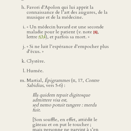
Favori d’Apolon qui lui apprit la
connaissance de l’art des augures, de la
musique et de la médecine.
« Un médecin bavard est une seconde
maladie pour le patient (
v
. note
,
[6]
lettre
634
), et parfois sa mort. »
« Si ne luit l’espérance d’empocher plus
d’écus. »
Clystère.
Humée.
Martial,
Épigrammes
(
iii
, 17,
Contre
Sabidius
, vers 5‑6) :
Illa quidem tepuit digitosque
admittere visa est,
sed nemo potuit tangere : merda
fuit
.
[Son souffle, en effet, attiédit le
gâteau et on put le toucher ;
mais personne ne parvint à s’en