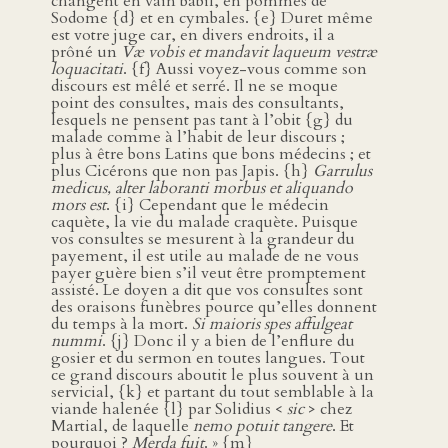
changent en vain babil, en pommes de
Sodome {d} et en cymbales. {e} Duret même
est votre juge car, en divers endroits, il a
prôné un
Væ vobis et mandavit laqueum vestræ
loquacitati
. {f} Aussi voyez-vous comme son
discours est mêlé et serré. Il ne se moque
point des consultes, mais des consultants,
lesquels ne pensent pas tant à l’obit {g} du
malade comme à l’habit de leur discours ;
plus à être bons Latins que bons médecins ; et
plus Cicérons que non pas Japis. {h}
Garrulus
medicus, alter laboranti morbus et aliquando
mors est
. {i} Cependant que le médecin
caquète, la vie du malade craquète. Puisque
vos consultes se mesurent à la grandeur du
payement, il est utile au malade de ne vous
payer guère bien s’il veut être promptement
assisté. Le doyen a dit que vos consultes sont
des oraisons funèbres pource qu’elles donnent
du temps à la mort.
Si maioris spes affulgeat
nummi
. {j} Donc il y a bien de l’enflure du
gosier et du sermon en toutes langues. Tout
ce grand discours aboutit le plus souvent à un
servicial, {k} et partant du tout semblable à la
viande halenée {l} par Solidius <
sic
> chez
Martial, de laquelle
nemo potuit tangere
. Et
pourquoi ?
Merda fuit
. » {m}