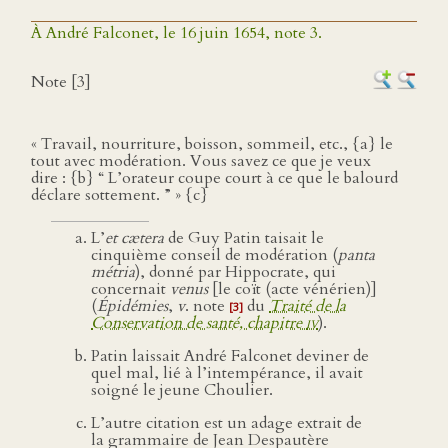
À André Falconet, le 16 juin 1654, note 3.
Note [3]
« Travail, nourriture, boisson, sommeil, etc., {a} le
tout avec modération. Vous savez ce que je veux
dire : {b} “ L’orateur coupe court à ce que le balourd
déclare sottement. ” » {c}
L’
et cætera
de Guy Patin taisait le
cinquième conseil de modération (
panta
métria
), donné par Hippocrate, qui
concernait
venus
[le coït (acte vénérien)]
(
Épidémies
,
v
. note
du
Traité de la
[3]
Conservation de santé, chapitre
iv
).
Patin laissait André Falconet deviner de
quel mal, lié à l’intempérance, il avait
soigné le jeune Choulier.
L’autre citation est un adage extrait de
la grammaire de Jean Despautère