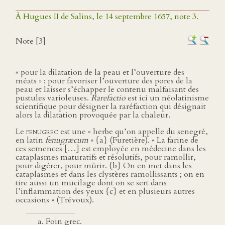
À Hugues II de Salins, le 14 septembre 1657, note 3.
Note [3]
« pour la dilatation de la peau et l’ouverture des
méats » : pour favoriser l’ouverture des pores de la
peau et laisser s’échapper le contenu malfaisant des
pustules varioleuses.
Rarefactio
est ici un néolatinisme
scientifique pour désigner la raréfaction qui désignait
alors la dilatation provoquée par la chaleur.
Le
fenugrec
est une « herbe qu’on appelle du senegré,
en latin
fenugræcum
» {a} (Furetière). « La farine de
ces semences […] est employée en médecine dans les
cataplasmes maturatifs et résolutifs, pour ramollir,
pour digérer, pour mûrir. {b} On en met dans les
cataplasmes et dans les clystères ramollissants ; on en
tire aussi un mucilage dont on se sert dans
l’inflammation des yeux {c} et en plusieurs autres
occasions » (Trévoux).
Foin grec.