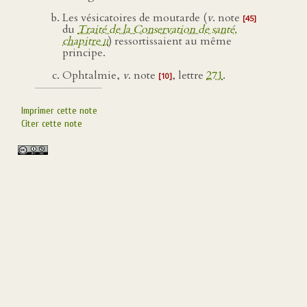
Les vésicatoires de moutarde (
v
. note
[45]
du
Traité de la Conservation de santé,
chapitre
ii
) ressortissaient au même
principe.
Ophtalmie,
v
. note
, lettre
271
.
[10]
Imprimer cette note
Citer cette note