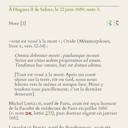
À Hugues II de Salins, le 22 juin 1659, note 3.
Note [3]
« tout est voué à la mort » ; Ovide (
Métamorphoses
,
livre
x
, vers 32‑34) :
Omnia debentur morti ; paulumque morati
Serius aut citius sedem properamus ad unam.
Tendimus huc omnes, hæc est domus ultima
.
[Tout est voué à la mort. Après un court
séjour sur la terre, tôt ou tard, nous nous
hâtons vers le même et unique lieu. Nous y
tendons tous pareillement, c’est la dernière
demeure].
Michel
Langlois
, natif de Paris, avait été reçu licencié
de la Faculté de médecine de Paris en juillet 1650
(
v
. note
, lettre
237
), puis docteur régent en janvier
[24]
1652.
Lancelot
de Frades
, natif du Bourbonnais, avait été