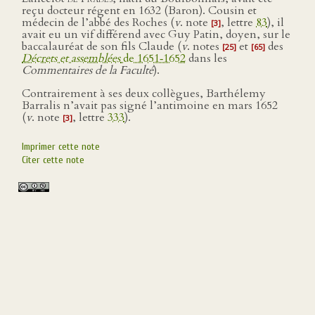
reçu docteur régent en 1632 (Baron). Cousin et
médecin de l’abbé des Roches (
v
. note
, lettre
83
), il
[3]
avait eu un vif différend avec Guy Patin, doyen, sur le
baccalauréat de son fils Claude (
v
. notes
et
des
[25]
[65]
Décrets et assemblées
de 1651‑1652
dans les
Commentaires de la Faculté
).
Contrairement à ses deux collègues, Barthélemy
Barralis n’avait pas signé l’antimoine en mars 1652
(
v
. note
, lettre
333
).
[3]
Imprimer cette note
Citer cette note