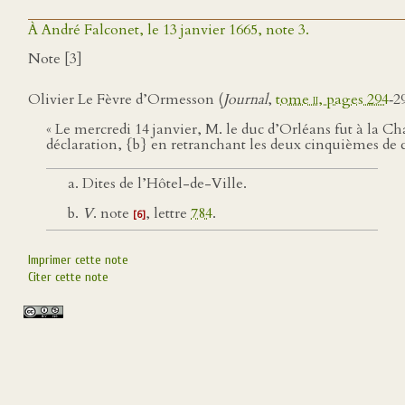
À André Falconet, le 13 janvier 1665, note 3.
Note [3]
Olivier Le Fèvre d’Ormesson (
Journal
,
tome
ii
, pages 294
‑29
« Le mercredi 14 janvier, M. le duc d’Orléans fut à la Ch
déclaration, {b} en retranchant les deux cinquièmes de ce 
Dites de l’Hôtel-de-Ville.
V
. note
, lettre
784
.
[6]
Imprimer cette note
Citer cette note