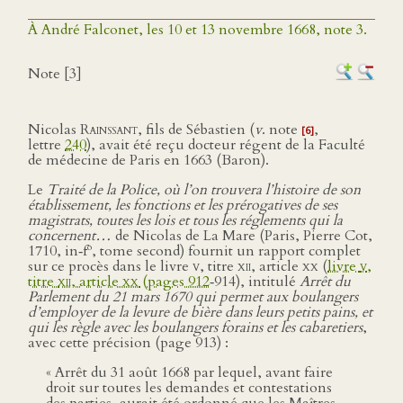
À André Falconet, les 10 et 13 novembre 1668, note 3.
Note [3]
Nicolas
Rainssant
, fils de Sébastien (
v
. note
,
[6]
lettre
240
), avait été reçu docteur régent de la Faculté
de médecine de Paris en 1663 (Baron).
Le
Traité de la Police, où l’on trouvera l’histoire de son
établissement, les fonctions et les prérogatives de ses
magistrats, toutes les lois et tous les réglements qui la
concernent…
de Nicolas de La Mare (Paris, Pierre Cot,
o
1710, in‑f
, tome second) fournit un rapport complet
sur ce procès dans le livre
v
, titre
xii
, article
xx
(
livre
v
,
titre
xii
, article
xx
(pages 912
‑914), intitulé
Arrêt du
Parlement du 21 mars 1670 qui permet aux boulangers
d’employer de la levure de bière dans leurs petits pains, et
qui les règle avec les boulangers forains et les cabaretiers
,
avec cette précision (page 913) :
« Arrêt du 31 août 1668 par lequel, avant faire
droit sur toutes les demandes et contestations