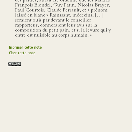
des parties, aurait été ordonné que les Maîtres
François Blondel, Guy Patin, Nicolas Brayer,
Paul Courtois, Claude Perrault, et < prénom
laissé en blanc > Rainssant, médecins, […]
seraient ouïs par devant le conseiller
rapporteur, donneraient leur avis sur la
composition du petit pain, et si la levure qui y
entre est nuisible au corps humain. »
Imprimer cette note
Citer cette note