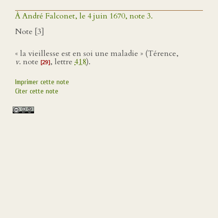
À André Falconet, le 4 juin 1670, note 3.
Note [3]
« la vieillesse est en soi une maladie » (Térence,
v
. note
, lettre
418
).
[29]
Imprimer cette note
Citer cette note