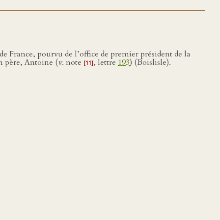
de France, pourvu de l’office de premier président de la
n père, Antoine (
v
. note
, lettre
193
) (Boislisle).
[11]