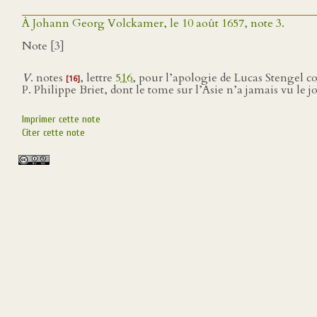
À Johann Georg Volckamer, le 10 août 1657, note 3.
Note [3]
V
. notes
, lettre
516
, pour l’apologie de Lucas Stengel c
[16]
P. Philippe Briet, dont le tome sur l’Asie n’a jamais vu le j
Imprimer cette note
Citer cette note