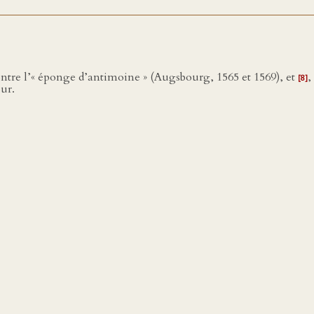
ontre l’« éponge d’antimoine » (Augsbourg, 1565 et 1569), et
,
[8]
our.