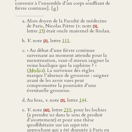
convenir à l’ensemble d’un corps souffrant de
fièvre continue]. {g}
Alors doyen de la Faculté de médecine
de Paris, Nicolas Piètre (
v
. note
,
[5]
lettre
15
) était oncle maternel de Riolan.
V
. note
, lettre
111
.
[2]
« Au début d’une fièvre continue
survenant au moment attendu pour la
menstruation, vaut-il mieux saigner la
veine basilique que la saphène ? »
(
Medica
). La survenue des règles
marque l’absence de grossesse : saigner
avant de les avoir vues peut
compromettre la poursuite d’une
éventuelle grossesse.
Au bras,
v
. note
, lettre
144
.
[3]
V
. note
, lettre
219
, pour les lochies
[62]
(à prendre ici dans le sens de produit
d’avortement) et pour une thèse
quodlibétaire sur un sujet très
approchant qui a été disputée à Paris en