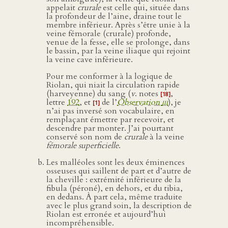
appelait
crurale
est celle qui, située dans
la profondeur de l’aine, draine tout le
membre inférieur. Après s’être unie à la
veine fémorale (crurale) profonde,
venue de la fesse, elle se prolonge, dans
le bassin, par la veine iliaque qui rejoint
la veine cave inférieure.
Pour me conformer à la logique de
Riolan, qui niait la circulation rapide
(harveyenne) du sang (
v
. notes
,
[18]
lettre
192
, et
de l’
Observation
iii
), je
[1]
n’ai pas inversé son vocabulaire, en
remplaçant émettre par recevoir, et
descendre par monter. J’ai pourtant
conservé son nom de
crurale
à la veine
fémorale superficielle
.
Les malléoles sont les deux éminences
osseuses qui saillent de part et d’autre de
la cheville : extrémité inférieure de la
fibula (péroné), en dehors, et du tibia,
en dedans. À part cela, même traduite
avec le plus grand soin, la description de
Riolan est erronée et aujourd’hui
incompréhensible.