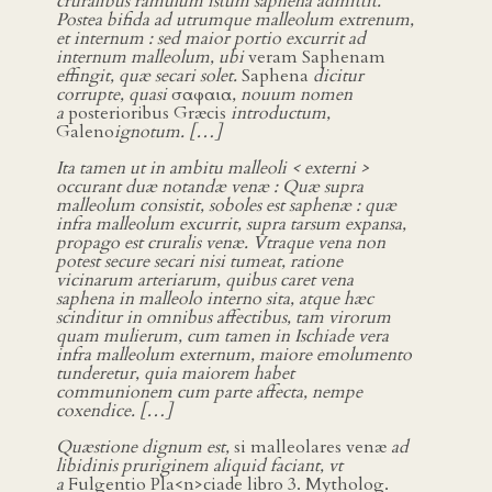
cruralibus ramulum istum saphena admittit.
Postea bifida ad utrumque malleolum extrenum,
et internum : sed maior portio excurrit ad
internum malleolum, ubi
veram Saphenam
effingit, quæ secari solet.
Saphena
dicitur
corrupte, quasi
σαφαια
, nouum nomen
a
posterioribus Græcis
introductum,
Galeno
ignotum. […]
Ita tamen ut in ambitu malleoli < externi >
occurant duæ notandæ venæ : Quæ supra
malleolum consistit, soboles est saphenæ : quæ
infra malleolum excurrit, supra tarsum expansa,
propago est cruralis venæ. Vtraque vena non
potest secure secari nisi tumeat, ratione
vicinarum arteriarum, quibus caret vena
saphena in malleolo interno sita, atque hæc
scinditur in omnibus affectibus, tam virorum
quam mulierum, cum tamen in Ischiade vera
infra malleolum externum, maiore emolumento
tunderetur, quia maiorem habet
communionem cum parte affecta, nempe
coxendice. […]
Quæstione dignum est,
si malleolares venæ
ad
libidinis pruriginem aliquid faciant, vt
a
Fulgentio Pla<n>ciade libro 3. Mytholog.