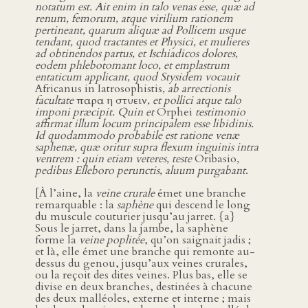
notatum est. Ait enim in talo venas esse, quæ ad
renum, femorum, atque virilium rationem
pertineant, quarum aliquæ ad Pollicem usque
tendant, quod tractantes et Physici, et mulieres
ad obtinendos partus, et Ischiadicos dolores,
eodem phlebotomant loco, et emplastrum
entaticum applicant, quod Stysidem vocauit
Africanus in Iatrosophistis
, ab arrectionis
facultate
παρα η στυειν
, et pollici atque talo
imponi præcipit. Quin et
Orphei
testimonio
affirmat illum locum principalem esse libidinis.
Id quodammodo probabile est ratione venæ
saphenæ, quæ oritur supra flexum inguinis intra
ventrem : quin etiam veteres, teste
Oribasio
,
pedibus Elleboro perunctis, aluum purgabant
.
[À l’aine, la
veine crurale
émet une branche
remarquable : la
saphène
qui descend le long
du muscule couturier jusqu’au jarret. {a}
Sous le jarret, dans la jambe, la saphène
forme la
veine poplitée
, qu’on saignait jadis ;
et là, elle émet une branche qui remonte au-
dessus du genou, jusqu’aux veines crurales,
ou la reçoit des dites veines. Plus bas, elle se
divise en deux branches, destinées à chacune
des deux malléoles, externe et interne ; mais