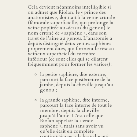
Cela devient néanmoins intelligible si
on admet que Riolan, le « prince des
anatomistes », donnait à la veine crurale
(fémorale superficielle, qui prolonge la
veine poplitée au-dessus du genou) le
nom erroné de « saphène », dans son
trajet de l’aine au genou. L’anatomie a
depuis distingué deux veines saphènes
proprement dites, qui forment le réseau
veineux superficiel du membre
inférieur (ce sont elles qui se dilatent
fréquemment pour former les varices) :
la petite saphène, dite externe,
parcourt la face postérieure de la
jambe, depuis la cheville jusqu’au
genou ;
la grande saphène, dite interne,
parcourt la face interne de tout le
membre, depuis la cheville
jusqu’à l’aine. C’est celle que
Riolan appelait la « vraie
saphène », mais sans avoir vu
qu’elle était en complète
continuité avec « la branche qui