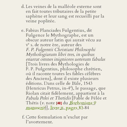
Les veines de la malléole externe sont
en fait toutes tributaires de la petite
saphène et leur sang est recueilli par la
veine poplitée.
Fabius Planciades Fulgentius, dit
Fulgence le Mythographe, est un
obscur auteur latin qui aurait vécu au
e
v
s. de notre ère, auteur des
F. P. Fulgentii Christiani Philosophi
Mythologiarum libri tres, in quibus
enarrat omnes inigniores ueterum fabulas
[Ttois livres des Mythologies de
F. P. Fulgentius, philosophe chrétien,
où il raconte toutes les fables célèbres
des Anciens], dont il existe plusieurs
éditions. Dans celle de Bâle, 1543
o
(Henricus Petrus, in‑4
), le passage, que
Riolan citait fidèlement, appartient à la
Fabula Pelei et Thetidis
[Fable de Pélée et
Thétis (
v
. note
du
Borboniana 9
[48]
manuscrit
)],
livre
iii
, pages 83
‑84
Cette formulation n’exclut par
l’avortement.