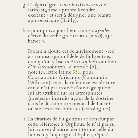
L’adjectif grec
entatikos
(
entaticus
en
latin) signifie « propre à tendre,
excitant » et sert à désigner une plante
aphrodisiaque (Bailly).
« pour provoquer l’érection » :
stysides
dérive du verbe grec στυεω (
stueô
), « je
bande ».
Riolan a ajouté cet éclaircissement grec
à sa transcription fidèle de Fulgentius,
quoiqu’on y lise
in Astrosophistes
au lieu
d’
in Iatrosophistis
.
V
. notule {b},
note
, lettre latine
351
, pour
[5]
Constantinus Africanus (Constantin
l’Africain), mais la référence est obscure
car je n’ai pas trouvé d’ouvrage qu’on
lui ait attribué sur les iatrosphistes
(médecins instruits ayant de la doctrine
dans le dictionnaire médical de Littré)
ou sur les astrosophistes (astrologues).
La citation de Fulgentius se conclut par
cette référence à Orpheus. Je n’ai pas su
lui trouver d’autre identité que celle du
héros mythique grec Orphée, réputé