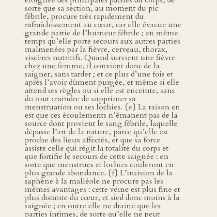
éloignée des principales parties du corps, de
sorte que sa section, au moment du pic
fébrile, procure très rapidement du
rafraîchissement au cœur, car elle évacue une
grande partie de l’humeur fébrile ; en même
temps qu’elle porte secours aux autres parties
malmenées par la fièvre, cerveau, thorax,
viscères nutritifs. Quand survient une fièvre
chez une femme, il convient donc de la
saigner, sans tarder ; et ce plus d’une fois et
après l’avoir dûment purgée, et même si elle
attend ses règles ou si elle est enceinte, sans
du tout craindre de supprimer sa
menstruation ou ses lochies. {e} La raison en
est que ces écoulements n’émanent pas de la
source dont provient le sang fébrile, laquelle
dépasse l’art de la nature, parce qu’elle est
proche des lieux affectés, et que sa force
assiste celle qui régit la totalité du corps et
que fortifie le secours de cette saignée : en
sorte que menstrues et lochies couleront en
plus grande abondance. {f} L’incision de la
saphène à la malléole ne procure pas les
mêmes avantages : cette veine est plus fine et
plus distante du cœur, et sied donc moins à la
saignée ; en outre elle ne draine que les
parties intimes, de sorte qu’elle ne peut