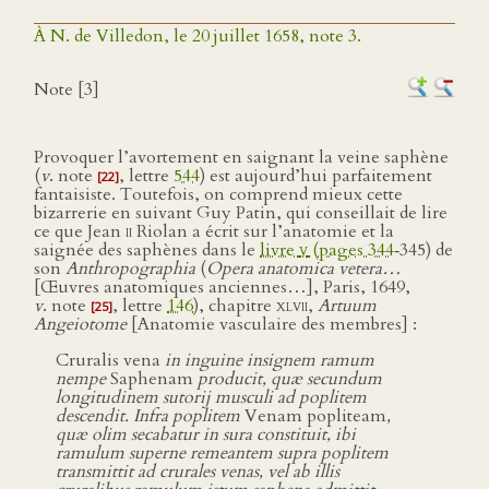
À N. de Villedon, le 20 juillet 1658, note 3.
Note [3]
Provoquer l’avortement en saignant la veine saphène
(
v
. note
, lettre
544
) est aujourd’hui parfaitement
[22]
fantaisiste. Toutefois, on comprend mieux cette
bizarrerie en suivant Guy Patin, qui conseillait de lire
ce que Jean
ii
Riolan a écrit sur l’anatomie et la
saignée des saphènes dans le
livre
v
(pages 344
‑345) de
son
Anthropographia
(
Opera anatomica vetera…
[Œuvres anatomiques anciennes…], Paris, 1649,
v
. note
, lettre
146
), chapitre
xlvii
,
Artuum
[25]
Angeiotome
[Anatomie vasculaire des membres] :
Cruralis vena
in inguine insignem ramum
nempe
Saphenam
producit, quæ secundum
longitudinem sutorij musculi ad poplitem
descendit. Infra poplitem
Venam popliteam
,
quæ olim secabatur in sura constituit, ibi
ramulum superne remeantem supra poplitem
transmittit ad crurales venas, vel ab illis