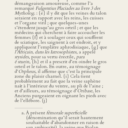
démangeaison amoureuse, comme l’a
remarqué
Fulgentius Placiades au livre 3 des
Mytholog.
: {e} il y dit que les veines du talon
seraient en rapport avec les reins, les cuisses
et l’organe viril ; que quelques-unes
s’étendent jusqu’au gros orteil ; et que les
médecins qui cherchent à faire accoucher les
femmes {f} et à soulager ceux qui souffrent
de sciatique, les saignent à cet endroit, et y
appliquent l’emplâtre aphrodisiaque, {g} que
l’Africain, dans les Iatrosophistes
, a appelé
stysides
, pour sa vertu érectile,
para
ê stuein
, {h} et il a prescrit d’en oindre le gros
orteil et le talon. En outre, au témoignage
d’
Orpheus
, il affirme que c’est la principale
zone du plaisir charnel. {i} Cela tient
probablement au fait que la veine saphène
naît à l’intérieur du ventre, au pli de l’aine ;
et d’ailleurs, au témoignage d’
Oribase
, les
Anciens purgeaient en oignant les pieds avec
de l’ellébore. {j}
À présent
fémorale superficielle
(dénomination qu’il serait hautement
souhaitable d’abandonner en raison de
son ambiguïté), la veine que Riolan