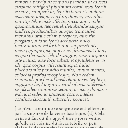
remota a præcipuis corporis partibus, ut ea secta
citissime refrigerij plurimum cordi, æstu febrili
accenso, comparetur, febrilis humoris multum
euacuetur, unaque cerebro, thoraci, visceribus
nutritijs febre male affectis, succuratur : inde
quamprimum, nec semel, detrahendus sanguis
mulieri, profluentibus quoque tempestive
mensibus, atque etiam puerperæ, quæ rite
purgatur, si forte febris accesserit, nullo
menstruorum vel lochiorum suppressionis
metu ; quippe quæ non ex eo promanent fonte,
ex quo deriuatur febrilis sanguis, superiorque sit
arte natura, quæ locis subest, et opituletur ei vis
illa, quæ corpus vniversum regit, huius
phlebotomiæ præsidio munita, ut tum menses,
et lochia profluant copiosius. Non eadem
commoda præbet ad malleolum incisa Saphena,
angustior est, longiori a corde dissita intervallo,
ne illa adeo commode secatur, priuatas duntaxat
exhaurit sedes, ut uniuerso corpori, febre
continua laboranti, subuenire nequeat
.
[
La fièvre
continue se soigne essentiellement
par la saignée de la veine basilique. {d} Cela
tient au fait qu’il s’agit d’une grosse veine,
qu’elle est voisine du foyer fébrile et peu