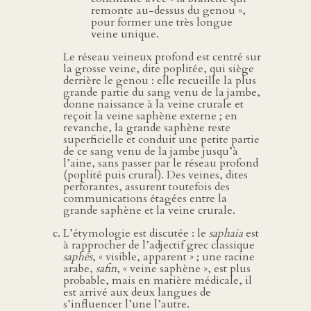
remonte au-dessus du genou »,
pour former une très longue
veine unique.
Le réseau veineux profond est centré sur
la grosse veine, dite poplitée, qui siège
derrière le genou : elle recueille la plus
grande partie du sang venu de la jambe,
donne naissance à la veine crurale et
reçoit la veine saphène externe ; en
revanche, la grande saphène reste
superficielle et conduit une petite partie
de ce sang venu de la jambe jusqu’à
l’aine, sans passer par le réseau profond
(poplité puis crural). Des veines, dites
perforantes, assurent toutefois des
communications étagées entre la
grande saphène et la veine crurale.
L’étymologie est discutée : le
saphaia
est
à rapprocher de l’adjectif grec classique
saphês
, « visible, apparent » ; une racine
arabe,
safin
, « veine saphène », est plus
probable, mais en matière médicale, il
est arrivé aux deux langues de
s’influencer l’une l’autre.