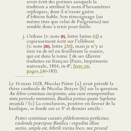
avoir écrit des poèmes auxquels la
tradition a attribué le nom d’hexamètres
orphiques, dont il n’existe guère
d’édition fiable. Son témoignage (au
même titre que celui de Fulgentius) me
semble donc à tenir pour futile.
Oribase (
v
. note
, lettre latine
61
) a
[9]
copieusement écrit sur l’ellébore
(
v
. note
, lettre
156
), mais je n’y ai
[30]
rien vu de tel en feuilletant la source,
qui est dans le tome 2 de ses
Œuvres
traduites en français (Paris, Imprimerie
o
nationale, 1854, in‑8
,
livre
viii
,
pages 146
‑183).
Le 16 mars 1628, Nicolas Piètre {a} avait présidé la
thèse cardinale de Nicolas Brayer {b} sur la question
An febre continua incipiente, una cum erumpentibus
stata periodo menstruis, Basilica potius quam Saphena
secanda ?
{c} La conclusion, positive en faveur de la
e
basilique, se fonde sur ce 5
et dernier artcile :
Febris
continuæ curatio phlebotomia perficitur,
cædenda præcipue Basilica : expedita illius
sectio, ampla est, febrili vicina foco, nec procul