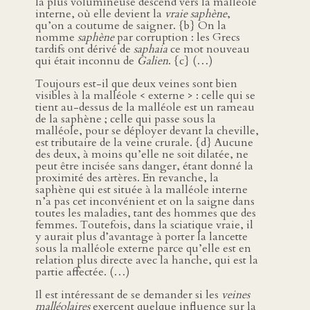
la plus volumineuse descend vers la malléole
interne, où elle devient la
vraie saphène
,
qu’on a coutume de saigner. {b} On la
nomme
saphène
par corruption : les Grecs
tardifs ont dérivé de
saphaia
ce mot nouveau
qui était inconnu de
Galien
. {c} (…)
Toujours est-il que deux veines sont bien
visibles à la malléole < externe > : celle qui se
tient au-dessus de la malléole est un rameau
de la saphène ; celle qui passe sous la
malléole, pour se déployer devant la cheville,
est tributaire de la veine crurale. {d} Aucune
des deux, à moins qu’elle ne soit dilatée, ne
peut être incisée sans danger, étant donné la
proximité des artères. En revanche, la
saphène qui est située à la malléole interne
n’a pas cet inconvénient et on la saigne dans
toutes les maladies, tant des hommes que des
femmes. Toutefois, dans la sciatique vraie, il
y aurait plus d’avantage à porter la lancette
sous la malléole externe parce qu’elle est en
relation plus directe avec la hanche, qui est la
partie affectée. (…)
Il est intéressant de se demander si les
veines
malléolaires
exercent quelque influence sur la