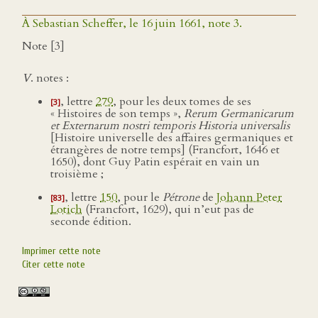
À Sebastian Scheffer, le 16 juin 1661, note 3.
Note [3]
V
. notes :
, lettre
279
, pour les deux tomes de ses
[3]
« Histoires de son temps »,
Rerum Germanicarum
et Externarum nostri temporis Historia universalis
[Histoire universelle des affaires germaniques et
étrangères de notre temps] (Francfort, 1646 et
1650), dont Guy Patin espérait en vain un
troisième ;
, lettre
150
, pour le
Pétrone
de
Johann Peter
[83]
Lotich
(Francfort, 1629), qui n’eut pas de
seconde édition.
Imprimer cette note
Citer cette note