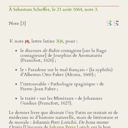
À Sebastian Scheffer, le 21 août 1664, note 3.
Note [3]
V
. note
, lettre latine
304
, pour :
[4]
le discours
de Rabie contagiosa
[sur la Rage
contagieuse] de Josephus de Aromatariis
(Francfort, 1626) ;
le « Paradoxe sur le mal français » (la syphilis)
d’Albertus Otto Faber (Altona, 1660) ;
l’introuvable « Pathologie spagirique » de
Pierre-Jean Faber ;
le traité « sur les Minéraux » de Johannes
Guidius (Francfort, 1627).
Le dernier livre que désirait Guy Patin ne traitait ni de
médecine ni d’histoire naturelle, mais de littérature et
de morale :
Iohannis Petri Lotichii. De bona mente
Oratio
[Discours de
Johann Peter Lotich
sur le bon