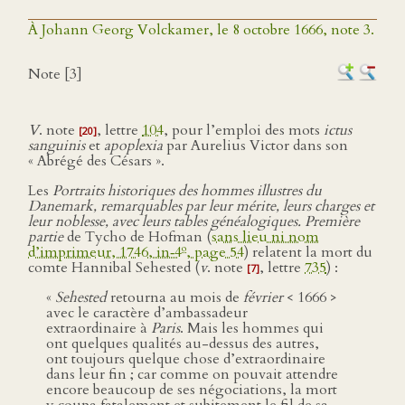
À Johann Georg Volckamer, le 8 octobre 1666, note 3.
Note [3]
V
. note
, lettre
104
, pour l’emploi des mots
ictus
[20]
sanguinis
et
apoplexia
par Aurelius Victor dans son
« Abrégé des Césars ».
Les
Portraits historiques des hommes illustres du
Danemark, remarquables par leur mérite, leurs charges et
leur noblesse, avec leurs tables généalogiques. Première
partie
de Tycho de Hofman (
sans lieu ni nom
o
d’imprimeur, 1746, in‑4
, page 54
) relatent la mort du
comte Hannibal Sehested (
v
. note
, lettre
735
) :
[7]
«
Sehested
retourna au mois de
février
< 1666 >
avec le caractère d’ambassadeur
extraordinaire à
Paris
. Mais les hommes qui
ont quelques qualités au-dessus des autres,
ont toujours quelque chose d’extraordinaire
dans leur fin ; car comme on pouvait attendre
encore beaucoup de ses négociations, la mort