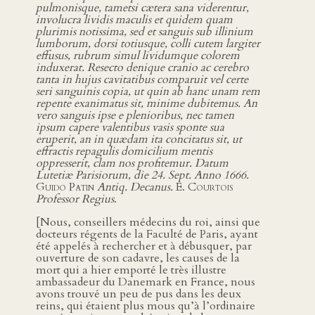
pulmonisque, tametsi cætera sana viderentur,
involucra lividis maculis et quidem quam
plurimis notissima, sed et sanguis sub illinium
lumborum, dorsi totiusque, colli cutem largiter
effusus, rubrum simul lividumque colorem
induxerat. Resecto denique cranio ac cerebro
tanta in hujus cavitatibus comparuit vel certe
seri sanguinis copia, ut quin ab hanc unam rem
repente exanimatus sit, minime dubitemus. An
vero sanguis ipse e plenioribus, nec tamen
ipsum capere valentibus vasis sponte sua
eruperit, an in quædam ita concitatus sit, ut
effractis repagulis domicilium mentis
oppresserit, clam nos profitemur. Datum
Lutetiæ Parisiorum, die 24. Sept. Anno 1666.
Guido Patin
Antiq. Decanus.
E. Courtois
Professor Regius
.
[Nous, conseillers médecins du roi, ainsi que
docteurs régents de la Faculté de Paris, ayant
été appelés à rechercher et à débusquer, par
ouverture de son cadavre, les causes de la
mort qui a hier emporté le très illustre
ambassadeur du Danemark en France, nous
avons trouvé un peu de pus dans les deux
reins, qui étaient plus mous qu’à l’ordinaire