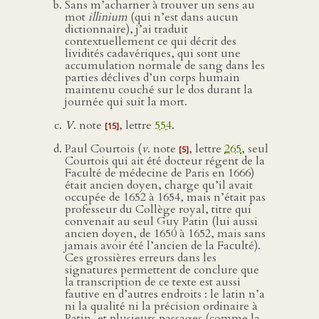
Sans m’acharner à trouver un sens au
mot
illinium
(qui n’est dans aucun
dictionnaire), j’ai traduit
contextuellement ce qui décrit des
lividités cadavériques, qui sont une
accumulation normale de sang dans les
parties déclives d’un corps humain
maintenu couché sur le dos durant la
journée qui suit la mort.
V
. note
, lettre
554
.
[15]
Paul Courtois (
v
. note
, lettre
265
, seul
[5]
Courtois qui ait été docteur régent de la
Faculté de médecine de Paris en 1666)
était ancien doyen, charge qu’il avait
occupée de 1652 à 1654, mais n’était pas
professeur du Collège royal, titre qui
convenait au seul Guy Patin (lui aussi
ancien doyen, de 1650 à 1652, mais sans
jamais avoir été l’ancien de la Faculté).
Ces grossières erreurs dans les
signatures permettent de conclure que
la transcription de ce texte est aussi
fautive en d’autres endroits : le latin n’a
ni la qualité ni la précision ordinaire à
Patin, et plusieurs passages (comme la