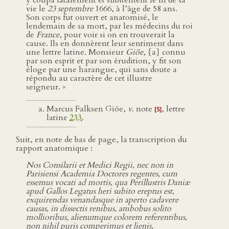
y coupa fatalement et subitement le fil de sa
vie le
23 septembre
1666, à l’âge de 58 ans.
Son corps fut ouvert et anatomisé, le
lendemain de sa mort, par les médecins du roi
de
France
, pour voir si on en trouverait la
cause. Ils en donnèrent leur sentiment dans
une lettre latine. Monsieur
Giöe
, {a} connu
par son esprit et par son érudition, y fit son
éloge par une harangue, qui sans doute a
répondu au caractère de cet illustre
seigneur. »
Marcus Falksen Giöe,
v
. note
, lettre
[5]
latine
233
.
Suit, en note de bas de page, la transcription du
rapport anatomique :
Nos Consilarii et Medici Regii, nec non in
Parisiensi Academia Doctores regentes, cum
essemus vocati ad mortis, qua Perillustris Daniæ
apud Gallos Legatus heri subito ereptus est,
exquirendas venandasque in aperto cadavere
causas, in dissectis renibus, ambobus solito
mollioribus, alienumque colorem referentibus,
non nihil puris comperimus et lienis,