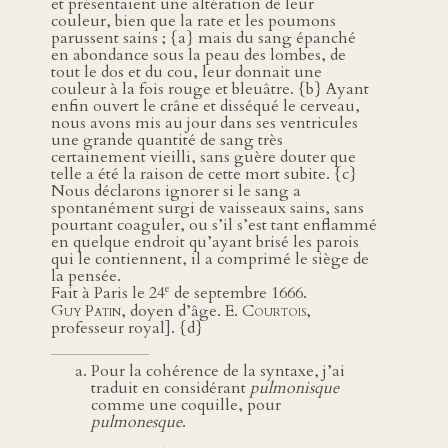
et présentaient une altération de leur
couleur, bien que la rate et les poumons
parussent sains ; {a} mais du sang épanché
en abondance sous la peau des lombes, de
tout le dos et du cou, leur donnait une
couleur à la fois rouge et bleuâtre. {b} Ayant
enfin ouvert le crâne et disséqué le cerveau,
nous avons mis au jour dans ses ventricules
une grande quantité de sang très
certainement vieilli, sans guère douter que
telle a été la raison de cette mort subite. {c}
Nous déclarons ignorer si le sang a
spontanément surgi de vaisseaux sains, sans
pourtant coaguler, ou s’il s’est tant enflammé
en quelque endroit qu’ayant brisé les parois
qui le contiennent, il a comprimé le siège de
la pensée.
e
Fait à Paris le 24
de septembre 1666.
Guy Patin
, doyen d’âge.
E. Courtois
,
professeur royal]. {d}
Pour la cohérence de la syntaxe, j’ai
traduit en considérant
pulmonisque
comme une coquille, pour
pulmonesque
.