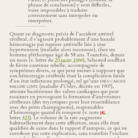
phrase de conclusion) y sont difficiles,
voire impossibles à traduire
correctement sans interpoler ou
interpréter.
Quant au diagnostic précis de l’accident artériel
cérébral, il s’agissait probablement d’une banale
hémorragie par rupture artérielle liée à une
hypertension (maladie alors inconnue), chez un
homme pléthorique âgé de 58 ans. Toutefois, depuis
six mois (
v
. lettre du
20 mars 1666
), Sehested souffrait
de fièvre continue rebelle, accompagnée de
symptômes divers, ce qui peut mener à supposer que
son hémorragie cérébrale était la complication fatale
d’un état infectieux prolongé, tel qu’une
endocardite
maligne lente
(maladie d’Osler, décrite en 1907),
atteinte bactérienne des valves cardiaques qui peut
essaimer en provoquant la formation d’anévrismes
cérébraux (dits mycotiques pour leur ressemblance
avec des petits champignons), responsables
d’hémorragie quand ils rompent (
v
. note
,
[4]
lettre
423
). Le volume de la rate augmente
habituellement dans cette affection, mais elle était
qualifiée de saine dans le rapport d’autopsie, ce qui ne
corrobore pas cette explication, sans toutefois l’exclure