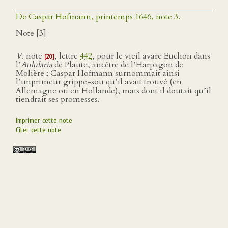
De Caspar Hofmann, printemps 1646, note 3.
Note [3]
V
. note
, lettre
442
, pour le vieil avare Euclion dans
[20]
l’
Aulularia
de Plaute, ancêtre de l’Harpagon de
Molière ; Caspar Hofmann surnommait ainsi
l’imprimeur grippe-sou qu’il avait trouvé (en
Allemagne ou en Hollande), mais dont il doutait qu’il
tiendrait ses promesses.
Imprimer cette note
Citer cette note