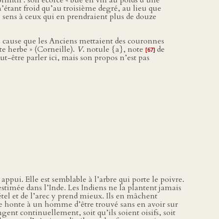
mitif : son écorce « bue en vin au poids d’une
n’étant froid qu’au troisième degré, au lieu que
le sens à ceux qui en prendraient plus de douze
 cause que les Anciens mettaient des couronnes
tte herbe » (Corneille).
V
. notule {a}, note
de
[67]
t-être parler ici, mais son propos n’est pas
 appui. Elle est semblable à l’arbre qui porte le poivre.
 estimée dans l’Inde. Les Indiens ne la plantent jamais
étel et de l’arec y prend mieux. Ils en mâchent
ne honte à un homme d’être trouvé sans en avoir sur
ent continuellement, soit qu’ils soient oisifs, soit