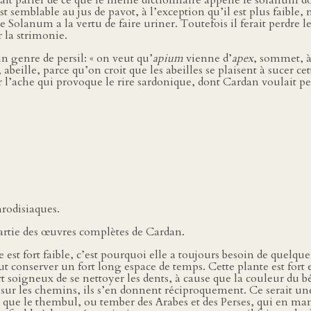
it parler de ce que le même dictionnaire appelle le solanum dor
 semblable au jus de pavot, à l’exception qu’il est plus faible, 
e Solanum a la vertu de faire uriner. Toutefois il ferait perdre 
r la strimonie.
un genre de persil: « on veut qu’
apium
vienne d’
apex
, sommet, à
, abeille, parce qu’on croit que les abeilles se plaisent à sucer ce
r l’ache qui provoque le rire sardonique, dont Cardan voulait peu
rodisiaques.
artie des œuvres complètes de Cardan.
e est fort faible, c’est pourquoi elle a toujours besoin de quelque
peut conserver un fort long espace de temps. Cette plante est fort
rt soigneux de se nettoyer les dents, à cause que la couleur du b
 sur les chemins, ils s’en donnent réciproquement. Ce serait u
 que le thembul, ou tember des Arabes et des Perses, qui en mang