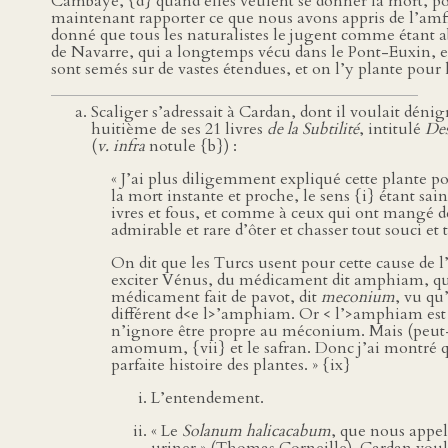
Cambaye, {d} quand elles veulent se donner la mort, po
maintenant rapporter ce que nous avons appris de l’amfi
donné que tous les naturalistes le jugent comme étant a
de Navarre, qui a longtemps vécu dans le Pont-Euxin, en
sont semés sur de vastes étendues, et on l’y plante pou
Scaliger s’adressait à Cardan, dont il voulait dénigr
huitième de ses 21 livres
de la Subtilité
, intitulé
Des
(
v. infra
notule {b}) :
« J’ai plus diligemment expliqué cette plante pou
la mort instante et proche, le sens {i} étant sain 
ivres et fous, et comme à ceux qui ont mangé d
admirable et rare d’ôter et chasser tout souci et 
On dit que les Turcs usent pour cette cause de l
exciter Vénus, du médicament dit amphiam, qu
médicament fait de pavot, dit
meconium
, vu qu
différent d<e l>’amphiam. Or < l’>amphiam est 
n’ignore être propre au méconium. Mais (peut-êt
amomum, {vii} et le safran. Donc j’ai montré q
parfaite histoire des plantes. » {ix}
L’entendement.
« Le
Solanum halicacabum
, que nous appel