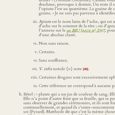
uriner » (Thomas Corneille). Cardan voula
drachme, provoque à dormir. Du reste il est
l’opium l’est au quatrième. La graine de c
grains. » Je ne suis pas parvenu à identifie
Apium
est le nom latin de l’ache, qui est 
d’ache sur le sommet de la tête ; ou d’
apes
o
l’annexe sur le
ms BIU Santé
n
2007
, pou
d’une absolue clarté.
Non sans raison.
Certains.
Sans souffrance.
V. infra
notule {o} note
.
[46]
Certaines drogues sont excessivement aph
Cette référence ne correspond à aucune p
Bétel : « plante qui a un jus de couleur de sang. Ell
Elle n’a point d’autre fruit que sa feuille, qui se 
sans observer de grandes cérémonies, et ils sont fo
continuellement, et quand ils s’entre-rencontrent
soi (Pyrard). Matthiole dit que c’est la même chose