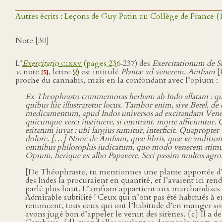
Autres écrits : Leçons de Guy Patin au Collège de France (
Note [30]
L’
Exercitatio
clxxv
(pages 236
‑237) des
Exercitationum de 
v
. note
, lettre
9
) est intitulé
Plantæ ad venerem. Amfiam
[
[5]
proche du cannabis, mais en la confondant avec l’opium :
Ex Theophrasto commemoras herbam ab Indo allatam : qua sep
quibus hic illustraretur locus. Tambor enim, sive Betel, d
medicamentum, apud Indos universos ad excitandam Venerem.
quicunque vesci instituere, si omittant, morte afficiunt
esitatum iuvat : ubi largius sumitur, interficit. Quaprop
dolore. […] Nunc de Amfiam, quæ libris, quæ ve audition
omnibus philosophis iudicatum, quo modo venerem stimulabi
Opium, fierique ex albo Papavere. Seri passim multos agros
[De Théophraste, tu mentionnes une plante apportée d’Ind
des Indes la procuraient en quantité, et l’avaient ici r
parlé plus haut. L’amfiam appartient aux marchandises 
Admirable subtilité ! Ceux qui n’ont pas été habitués à 
renoncent, tous ceux qui ont l’habitude d’en manger son
avons jugé bon d’appeler le venin des sirènes. {c} Il a