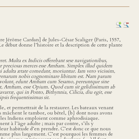
ntre Jérôme Cardan] de Jules-César Scaliger (Paris, 1557,
 Le début donne l’histoire et la description de cette plante
t. Multa ex Indicis offerebant sese navigationibus,
ter preciosas merces esse Amfiam. Simplex illud quidem
si adulta ætate comedant, moriuntur. Iam vero vicissim,
 Sirenarum nobis cognominare libitum est. Nam parum
re volunt, edunt Amfiam cum Sesamo, pereuntque sine
nt, Amfiam, esse Opium. Quod cum sit gelidissimum ab
rræ, qui in Ponto, Bithynnia, Cilicia, diu egit, esse
psis frequentissimus sit
.
e, et permettrait de la restaurer. Les bateaux venant
ens mâchent le tambor, ou bétel, {b} dont nous avons
s les Indiens emploient comme aphrodisiaque.
t à l’âge adulte ; mais par contre, s’ils y
leur habitude d’en prendre. C’est donc ce que nous
nsomme plus largement. C’est pourquoi les femmes de