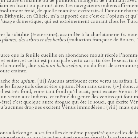
ur cause d’infamie ou de punition, mangent de l’amfiam avec du
am en lisant ou par ouï-dire. Les navigateurs indiens affirmen
bsolument froid, de quelle manière exciterait-il l’amour charne
 Bithynie, en Cilicie, m’a rapporté que c’est de l’opium et qu’
r l’usage domestique, qui est extrêmement courant chez les Turcs
er la subtilité (ésotérisme), assimilée à la charlatanerie (
v
. not
 plantes, des arbres et des herbes
(traduction française de Rouen,
rce que la feuille cueillie en abondance moult récrée l’homme, et
et entier, et ce lui est principale vertu car si tu ôtes le sens, tu
e la morelle, dite
solanum halicacabon
, ou du fruit de strimonie 
toute crainte.
’ache dite
apium
. {iii} Aucuns attribuent cette vertu au safra
e les Espagnols disent être opium. Non sans cause, {iv} donc
’il est très froid, voire tant froid qu’il occit, peut exciter Vénus
un venin aux Indiens, et même du genre des venins qui font mo
re) c’est quelque autre drogue qui ôte le souci, qui excite Vénu
u’aucunes drogues excitent Vénus immodérée ; {viii} mais quelle
ons alkékenge, a ses feuilles de même propriété que celles de la 