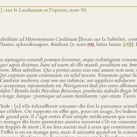
1) : sur le Laudanum et l’opium, note 30.
Subtilitate ad Hieronymum Cardanum
[Essais sur la Subtilité, co
Plantes aphrodisiaques. Amfiam (
v
. note
, lettre latine
109
)].
[13]
tuagies coeundi potestas foveretur, atque redintegrata consistere
e quo supra diximus, hanc ad usum ab illis mandi, proditum est. In
 Mira subtilitas. Qui a primis annis eius esui assueti non sunt, 
ur. Qui cœptum usum continuant, eis nihil nocere. Venenum igitur
ter Cambaiæ mulieres, cum sese aut infamiæ, aut supplicio subduce
e accepimus, reponendum est. Navigatores Indi pro certo affirma
t ? Retulit mihi Nicolaus Brixianus, præfectus stabulis Regis Nava
 longe, lateque : premique ad usum familiarem : qui etiam Turcis i
e : {a} elle échaufferait soixante-dix fois la puissance sexuell
endue célèbre. On rapporte en effet que, pour cet usage, les Indi
de grand prix. Il s’agit certes d’un simple médicament que tou
en manger dès leurs premières années meurent s’ils en consommen
t frappés de mort ; il ne fera aucun mal à ceux qui continuent 
 de l’effet si on en mange peu, mais il anéantit quand on le co