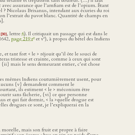
 sésame et trépassent sans douleur. (…) Il faut
t avec assurance que l’amfiam est de l’opium. Étant
l ? Nicolaus Brixanus, intendant aux écuries du roi
on l’extrait du pavot blanc. Quantité de champs en
].
e
, lettre
6
). Il critiquait un passage qui est dans le
[30]
o
o
 1642,
page 219 r
et v
), à propos du bétel des Indiens
 tant fort < le > réjouit qu’il ôte le souci de
 ôteras tristesse et crainte, comme à ceux qui sont
; {ii} mais le sens demeurant entier, c’est chose
n. Les mêmes Indiens coutumièrement usent, pour
, aucuns {v} demandent comment le
. Pourtant, ils estiment < le > méconium être
urir sans fâcherie, {vi} ce que personne
s et qui fait dormir, < la >quelle drogue est
s drogues ce sont, je l’expliquerai en la
morelle, mais son fruit est propre à faire