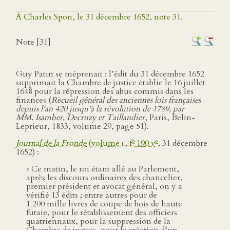
À Charles Spon, le 31 décembre 1652, note 31.
Note [31]
Guy Patin se méprenait : l’édit du 31 décembre 1652
supprimait la Chambre de justice établie le 16 juillet
1648 pour la répression des abus commis dans les
finances (
Recueil général des anciennes lois françaises
depuis l’an 420 jusqu’à la révolution de 1789, par
MM. Isamber, Decruzy et Taillandier
, Paris, Belin-
Leprieur, 1833, volume 29, page 51).
o
o
Journal de la Fronde
(volume
ii
, f
190 v
, 31 décembre
1652) :
« Ce matin, le roi étant allé au Parlement,
après les discours ordinaires des chancelier,
premier président et avocat général, on y a
vérifié 13 édits ; entre autres pour de
1 200 mille livres de coupe de bois de haute
futaie, pour le rétablissement des officiers
quatriennaux, pour la suppression de la