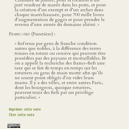
Chambre de justice, pour la création d’un
juré vendeur de marée dans les ports, et pour
la création d’un exempt et d’un archer dans
chaque maréchaussée, pour 700 mille livres
d’augmentation de gages et pour prendre le
revenu d’une année du domaine aliéné. »
Franc-fief
(Furetière) :
« fief tenu par gens de franche condition
autres que nobles, à la différence des terres
tenues en roture ou censive qui peuvent être
possédées par des paysans et mortaillables. Et
on a appelé la recherche des francs-fiefs une
taxe qui se fait de temps en temps sur les
roturiers ou gens de main morte afin qu’ils
ne soient point obligés d’en vider leurs
mains. Il y a des villes, et entre autres Paris,
dont les bourgeois, quoique roturiers,
peuvent tenir des fiefs par un privilège
particulier. »
Imprimer cette note
Citer cette note