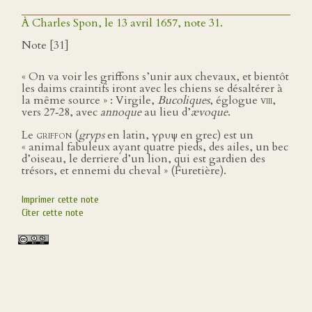
À Charles Spon, le 13 avril 1657, note 31.
Note [31]
« On va voir les griffons s’unir aux chevaux, et bientôt
les daims craintifs iront avec les chiens se désaltérer à
la même source » : Virgile,
Bucoliques
, églogue
viii
,
vers 27‑28, avec
annoque
au lieu d’
ævoque
.
Le
griffon
(
gryps
en latin, γρυψ en grec) est un
« animal fabuleux ayant quatre pieds, des ailes, un bec
d’oiseau, le derriere d’un lion, qui est gardien des
trésors, et ennemi du cheval » (Furetière).
Imprimer cette note
Citer cette note