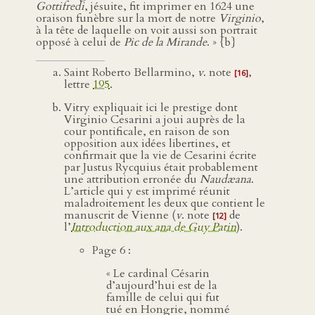
Gottifredi
, jésuite, fit imprimer en 1624 une
oraison funèbre sur la mort de notre
Virginio
,
à la tête de laquelle on voit aussi son portrait
opposé à celui de
Pic de la Mirande
. » {b}
Saint Roberto Bellarmino,
v
. note
,
[16]
lettre
195
.
Vitry expliquait ici le prestige dont
Virginio Cesarini a joui auprès de la
cour pontificale, en raison de son
opposition aux idées libertines, et
confirmait que la vie de Cesarini écrite
par Justus Rycquius était probablement
une attribution erronée du
Naudæana
.
L’article qui y est imprimé réunit
maladroitement les deux que contient le
manuscrit de Vienne (
v
. note
de
[12]
l’
Introduction aux ana de Guy Patin
).
Page 6 :
« Le cardinal Césarin
d’aujourd’hui est de la
famille de celui qui fut
tué en Hongrie, nommé