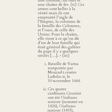
une colonne, un ours et
une chaîne de fer. {ii} Ces
armes sont belles à la
vérité mais ils ont
emprunté l’aigle de
l’Empire, la colomne de
la famille des Colonnes,
et l’ours, de celle des
Ursins. Pour la chaîne,
elle vient à ce qu’on dit
d’un de leur famille qui
était général des galères
du pape il y a quelques
siècles […]. » {iii}
Bataille de Varna
remportée par
Mourad
ii
contre
Ladislas
iii
, le
10 novembre 1444.
Ces quatre
cardinaux Cesarini
ont été Giuliano
seniore (nommé en
1426), Giuliano
juniore (1493),