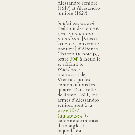
Alessandro seniore
(1517) et Alessandro
juniore (1627).
Je n’ai pas trouvé
l’édition des
Vitæ et
gesta summorum
pontificum
[Vies et
actes des souverains
pontifes] d’Alfonso
Chacon (
v
. note
,
[2]
lettre
304
) à laquelle
se référait le
Naudæana
manuscrit de
Vienne, qui les
contenait tous les
quatre. Dans celle
de Rome, 1601, les
armes d’Alessandro
seniore sont à la
page 1077
(image
xxxii
)
:
colonne surmontée
d’un aigle, à
laquelle est