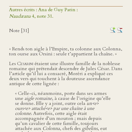
Autres écrits : Ana de Guy Patin :
Naudæana
4, note 31.
Note [31]
« Rends ton aigle à l’Empire, ta colonne aux Colonna,
ton ourse aux Orsini : seule t’appartient la chaîne. »
Les
Cesarini
étaient une illustre famille de la noblesse
romaine qui prétendait descendre de Jules César. Dans
l’article qu’il lui a consacré, Moréri a expliqué ces
deux vers qui touchent à la douteuse ascendance
antique de cette lignée :
« Celle-ci, néanmoins, porte dans ses armes
une
aigle romaine
, à cause de l’origine qu’elle
se donne. Elle y a joint, outre cela
un<e>
ours<e> attaché<e> par une chaîne à une
colonne
. Autrefois, cette aigle était
accompagnée d’un mouton ; mais depuis
qu’un cavalier de cette famille, toujours
attachée aux
Colonna
, chefs des
gibelins
, eut