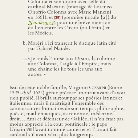
Colonna et son union avec celle du
cardinal Mazarin (mariage de Lorenzo
Onofrio Colonna avec Marie Mancini
en 1661), et
(première notule {a}) du
[39]
Naudæana 2
, pour une brève mention
du lien entre les Orsini (ou Ursini) et
les Médicis.
Moréri a ici transcrit le distique latin cité
par Gabriel Naudé.
« Je rends l’ourse aux Orsini, la colonne
aux Colonna, l’aigle à l’Empire, mais
une chaîne les lie tous les uns aux
autres. »
Issu de cette noble famille, Virginio
Cesarini
(Rome
1595-
ibid
. 1624) génie précoce, mourut avant d’avoir
rien publié. Il brilla surtout par ses poésies latines et
italiennes, mais il maîtrisait l’ensemble des
connaissances humaines de son temps : philosophie,
poésie, mathématiques, astronomie, médecine,
droit… Ami et défenseur de Galilée, il n’en était pas
moins apprécié à la cour pontificale : le pape
Urbain
viii
l’avait nommé camérier et l’aurait fait
cardinal s’il avait vécu plus longtemps.