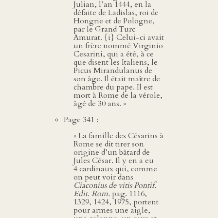
Julian, l’an 1444, en la
défaite de Ladislas, roi de
Hongrie et de Pologne,
par le Grand Turc
Amurat. {i} Celui-ci avait
un frère nommé Virginio
Cesarini, qui a été, à ce
que disent les Italiens, le
Picus Mirandulanus de
son âge. Il était maître de
chambre du pape. Il est
mort à Rome de la vérole,
âgé de 30 ans. »
Page 341 :
« La famille des Césarins à
Rome se dit tirer son
origine d’un bâtard de
Jules César. Il y en a eu
4 cardinaux qui, comme
on peut voir dans
Ciaconius de vitis Pontif.
Edit. Rom.
pag. 1116,
1329, 1424, 1975, portent
pour armes une aigle,