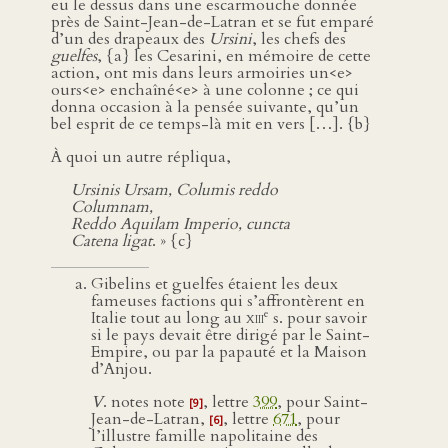
eu le dessus dans une escarmouche donnée
près de Saint-Jean-de-Latran et se fut emparé
d’un des drapeaux des
Ursini
, les chefs des
guelfes
, {a} les Cesarini, en mémoire de cette
action, ont mis dans leurs armoiries un<e>
ours<e> enchaîné<e> à une colonne ; ce qui
donna occasion à la pensée suivante, qu’un
bel esprit de ce temps-là mit en vers […]. {b}
À quoi un autre répliqua,
Ursinis Ursam, Columis reddo
Columnam,
Reddo Aquilam Imperio, cuncta
Catena ligat
. » {c}
Gibelins et guelfes étaient les deux
fameuses factions qui s’affrontèrent en
e
Italie tout au long au
xiii
s. pour savoir
si le pays devait être dirigé par le Saint-
Empire, ou par la papauté et la Maison
d’Anjou.
V
. notes note
, lettre
399
, pour Saint-
[9]
Jean-de-Latran,
, lettre
671
, pour
[6]
l’illustre famille napolitaine des