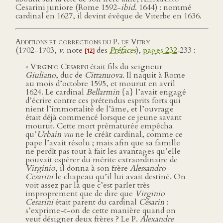
Cesarini juniore (Rome 1592-
ibid
. 1644) : nommé
cardinal en 1627, il devint évêque de Viterbe en 1636.
Additions et corrections du P. de Vitry
(1702-1703,
v
. note
des
Préfaces
),
pages 232
‑233 :
[12]
«
Virginio Cesarini
était fils du seigneur
Giuliano
, duc de
Cittanuova
. Il naquit à Rome
au mois d’octobre 1595, et mourut en avril
1624. Le cardinal
Bellarmin
{a} l’avait engagé
d’écrire contre ces prétendus esprits forts qui
nient l’immortalité de l’âme, et l’ouvrage
était déjà commencé lorsque ce jeune savant
mourut. Cette mort prématurée empêcha
qu’
Urbain
viii
ne le créât cardinal, comme ce
pape l’avait résolu ; mais afin que sa famille
ne perdît pas tout à fait les avantages qu’elle
pouvait espérer du mérite extraordinaire de
Virginio
, il donna à son frère
Alessandro
Cesarini
le chapeau qu’il lui avait destiné. On
voit assez par là que c’est parler très
improprement que de dire que
Virginio
Cesarini
était parent du cardinal
Césarin
:
s’exprime-t-on de cette manière quand on
veut désigner deux frères ? Le P.
Alexandre