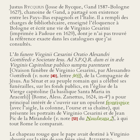
Justus
Rycquius
(Josse de Rycque, Gand 1587-Bologne
1627), chanoine de Gand, a partagé son existence
entre les Pays-Bas espagnols et l’Italie. Il a rempli des
charges de bibliothécaire, enseigné l’éloquence à
Bologne et écrit une vie de Virginio Cesarini
(imprimée à Padoue en 1629), dont je n’ai pas trouvé
la référence exacte dans les catalogues que j’ai
consultés.
L’
In funere Virginii Cæsarini Oratio Alexandri
Gottifredi e Societate Iesu. Ad S.P.Q.R. dum ei in æde
Virginis Capitolinæ publico sumptu parentaret
[Oraison funèbre de Virginio Cesarini, par Alessandro
Gottifredi (
v
. note
, lettre
469
), de la Compagnie de
[40]
Jésus. Au Sénat et au peuple romain qui a célébré ses
funérailles, sur les fonds publics, en l’église de la
Vierge capitoline (la basilique Santa Maria in
o
Aracœli)] (Rome, Aless. Zanettus, 1624, in‑4
) a pour
principal intérêt de s’ouvrir sur un opulent
frontispice
(avec l’aigle, la colonne, l’ourse et sa chaîne), qui
présente les portraits de Virginio Cesarini et de Jean
Pic de la Mirandole (
v
. note
du
Naudæana 2
), à qui
[53]
tout Rome le comparait.
Le chapeau rouge que le pape avait destiné à Virginio
aboutit sur la tête de son frère aîné,
Alessandro