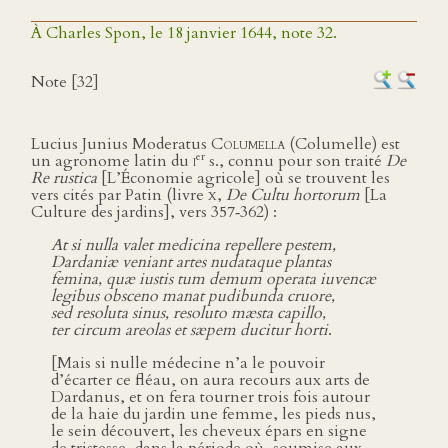
À Charles Spon, le 18 janvier 1644, note 32.
Note [32]
Lucius Junius Moderatus
Columella
(Columelle) est
er
un agronome latin du
i
s., connu pour son traité
De
Re rustica
[L’Économie agricole] où se trouvent les
vers cités par Patin (livre
x
,
De Cultu hortorum
[La
Culture des jardins], vers 357‑362) :
At si nulla valet medicina repellere pestem,
Dardaniæ veniant artes nudataque plantas
femina, quæ iustis tum demum operata iuvencæ
legibus obsceno manat pudibunda cruore,
sed resoluta sinus, resoluto mæsta capillo,
ter circum areolas et sæpem ducitur horti
.
[Mais si nulle médecine n’a le pouvoir
d’écarter ce fléau, on aura recours aux arts de
Dardanus, et on fera tourner trois fois autour
de la haie du jardin une femme, les pieds nus,
le sein découvert, les cheveux épars en signe