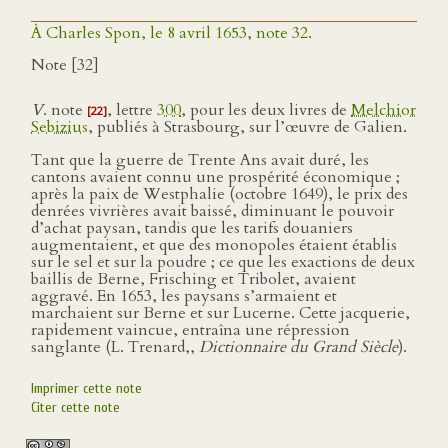
À Charles Spon, le 8 avril 1653, note 32.
Note [32]
V
. note
, lettre
300
, pour les deux livres de
Melchior
[22]
Sebizius
, publiés à Strasbourg, sur l’œuvre de Galien.
Tant que la guerre de Trente Ans avait duré, les
cantons avaient connu une prospérité économique ;
après la paix de Westphalie (octobre 1649), le prix des
denrées vivrières avait baissé, diminuant le pouvoir
d’achat paysan, tandis que les tarifs douaniers
augmentaient, et que des monopoles étaient établis
sur le sel et sur la poudre ; ce que les exactions de deux
baillis de Berne, Frisching et Tribolet, avaient
aggravé. En 1653, les paysans s’armaient et
marchaient sur Berne et sur Lucerne. Cette jacquerie,
rapidement vaincue, entraîna une répression
sanglante (L. Trenard,,
Dictionnaire du Grand Siècle
).
Imprimer cette note
Citer cette note