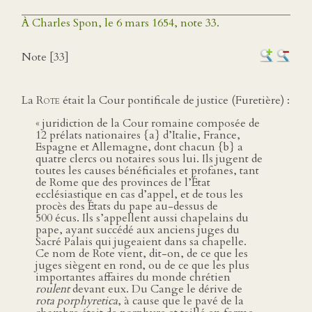
À Charles Spon, le 6 mars 1654, note 33.
Note [33]
La
Rote
était la Cour pontificale de justice (Furetière) :
« juridiction de la Cour romaine composée de
12 prélats nationaires {a} d’Italie, France,
Espagne et Allemagne, dont chacun {b} a
quatre clercs ou notaires sous lui. Ils jugent de
toutes les causes bénéficiales et profanes, tant
de Rome que des provinces de l’État
ecclésiastique en cas d’appel, et de tous les
procès des États du pape au-dessus de
500 écus. Ils s’appellent aussi chapelains du
pape, ayant succédé aux anciens juges du
Sacré Palais qui jugeaient dans sa chapelle.
Ce nom de Rote vient, dit-on, de ce que les
juges siègent en rond, ou de ce que les plus
importantes affaires du monde chrétien
roulent
devant eux. Du Cange le dérive de
rota porphyretica
, à cause que le pavé de la