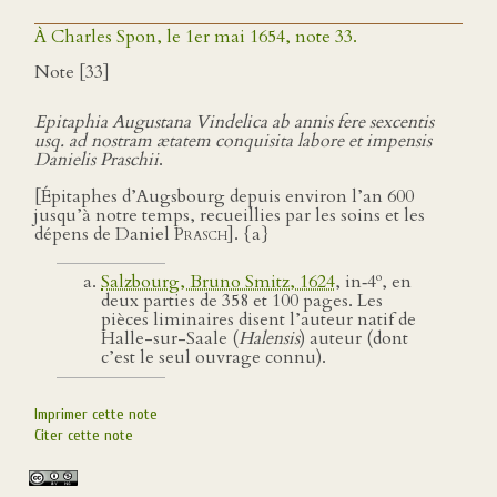
À Charles Spon, le 1er mai 1654, note 33.
Note [33]
Epitaphia Augustana Vindelica ab annis fere sexcentis
usq. ad nostram ætatem conquisita labore et impensis
Danielis Praschii
.
[Épitaphes d’Augsbourg depuis environ l’an 600
jusqu’à notre temps, recueillies par les soins et les
dépens de Daniel
Prasch
]. {a}
o
Salzbourg, Bruno Smitz, 1624
, in‑4
, en
deux parties de 358 et 100 pages. Les
pièces liminaires disent l’auteur natif de
Halle-sur-Saale (
Halensis
) auteur (dont
c’est le seul ouvrage connu).
Imprimer cette note
Citer cette note