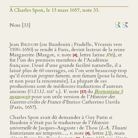
À Charles Spon, le 13 mars 1657, note 33.
Note [33]
Jean
Baudoin
(ou Baudouin ; Pradelle, Vivarais vers
1590-1650) se rendit à Paris, devint lecteur de la reine
Marguerite (Margot,
v
. note
, lettre latine
456
), et
[4]
fut l’un des premiers membres de l’Académie
française. Doué d’une grande facilité naturelle, il a
laissé plus de 60 ouvrages, où l’on sent beaucoup trop
qu’il écrivait
propter famem, non famam
[pour la faim,
et non pour la renommée]. La plupart de ces
productions sont de médiocres traductions d’auteurs
e
anciens (G.D.U.
xix
s.).
V
. note
du
Bornoniana 5
[57]
manuscrit
pour son utile version de l’
Histoire des
Guerres civiles de France
d’Enrico Catherino Davila
(Paris, 1657).
Charles Spon avait dû demander à Guy Patin si
Baudoin n’était pas le traducteur de l’
Histoire
universelle
de Jacques-Auguste
i
de Thou (
I.‑A. Thuani
historiarum sui temporis…
,
v
. note
, lettre
13
), mais
[4]