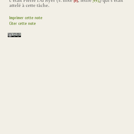
c’était Pierre Du Ryer (
v
. note
, lettre
441
) qui s’était
[9]
attelé à cette tâche.
Imprimer cette note
Citer cette note