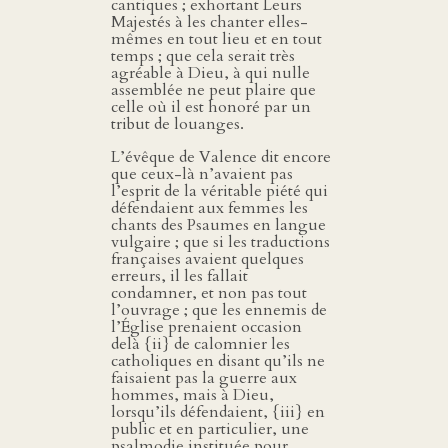
cantiques ; exhortant Leurs
Majestés à les chanter elles-
mêmes en tout lieu et en tout
temps ; que cela serait très
agréable à Dieu, à qui nulle
assemblée ne peut plaire que
celle où il est honoré par un
tribut de louanges.
L’évêque de Valence dit encore
que ceux-là n’avaient pas
l’esprit de la véritable piété qui
défendaient aux femmes les
chants des Psaumes en langue
vulgaire ; que si les traductions
françaises avaient quelques
erreurs, il les fallait
condamner, et non pas tout
l’ouvrage ; que les ennemis de
l’Église prenaient occasion
delà {ii} de calomnier les
catholiques en disant qu’ils ne
faisaient pas la guerre aux
hommes, mais à Dieu,
lorsqu’ils défendaient, {iii} en
public et en particulier, une
psalmodie instituée pour