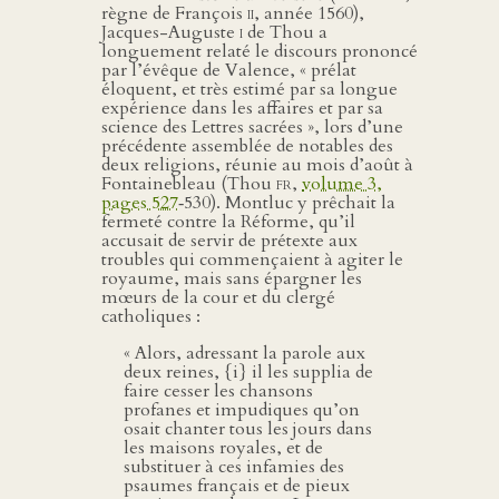
règne de François
ii
, année 1560),
Jacques-Auguste
i
de Thou a
longuement relaté le discours prononcé
par l’évêque de Valence, « prélat
éloquent, et très estimé par sa longue
expérience dans les affaires et par sa
science des Lettres sacrées », lors d’une
précédente assemblée de notables des
deux religions, réunie au mois d’août à
Fontainebleau (Thou
fr
,
volume 3,
pages 527
‑530). Montluc y prêchait la
fermeté contre la Réforme, qu’il
accusait de servir de prétexte aux
troubles qui commençaient à agiter le
royaume, mais sans épargner les
mœurs de la cour et du clergé
catholiques :
« Alors, adressant la parole aux
deux reines, {i} il les supplia de
faire cesser les chansons
profanes et impudiques qu’on
osait chanter tous les jours dans
les maisons royales, et de
substituer à ces infamies des
psaumes français et de pieux