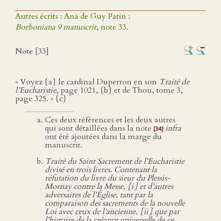
Autres écrits : Ana de Guy Patin :
Borboniana 9 manuscrit
, note 33.
Note [33]
« Voyez {a} le cardinal Duperron en son
Traité de
l’Eucharistie
, page 1021, {b} et de Thou, tome 3,
page 325. » {c}
Ces deux références et les deux autres
qui sont détaillées dans la note
infra
[34]
ont été ajoutées dans la marge du
manuscrit.
Traité du Saint Sacrement de l’Eucharistie
divisé en trois livres. Contenant la
réfutation du livre du sieur du Plessis-
Mornay contre la Messe,
{i}
et d’autres
adversaires de l’Église, tant par la
comparaison des sacrements de la nouvelle
Loi avec ceux de l’ancienne,
{ii}
que par
l’histoire de la créance universelle de ce