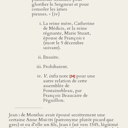
glorifier le Seigneur et pour
consoler les âmes
pieuses. » {iv}
La reine mère, Catherine
de Médicis, et la reine
régnante, Marie Stuart,
épouse de François
ii
(mort le 5 décembre
suivant).
Ensuite.
Prohibaient.
V. infra
note
pour une
[34]
autre relation de cette
assemblée de
Fontainebleau, par
François Beaucaire de
Péguillon.
Jean
i
de Montluc avait épousé secrètement une
certaine Anne
Martin
(patronyme plutôt picard que
grec) et eu d’elle un fils, Jean
ii
(né vers 1545, légitimé