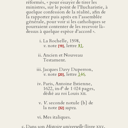
réformés, « pour essayer de tirer les
ministres, sur le point de l’Eucharistie, à
quelque confession de la réalité, afin de
la rapporter puis après en l’assemblée
générale, pour voir si les catholiques se
pourraient contenter de les recevoir là-
dessus à quelque espèce d’accord ».
La Rochelle, 1598,
v
. note
, lettre
81
.
[19]
Ancien et Nouveau
Testament.
Jacques Davy Duperron,
v
. note
, lettre
146
.
[20]
Paris, Antoine Estienne,
o
1622, in‑f
de 1 024 pages,
dédié au roi Louis
xiii
.
V
. seconde notule {b} de
la note
supra
.
[32]
Mes italiques.
Dans son
Histoire universelle
(livre
xxv
,