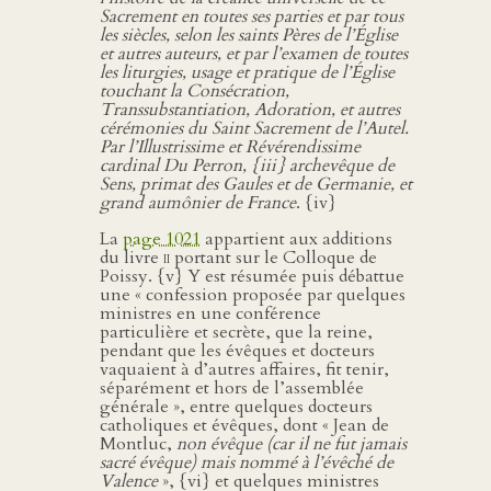
Sacrement en toutes ses parties et par tous
les siècles, selon les saints Pères de l’Église
et autres auteurs, et par l’examen de toutes
les liturgies, usage et pratique de l’Église
touchant la Consécration,
Transsubstantiation, Adoration, et autres
cérémonies du Saint Sacrement de l’Autel.
Par l’Illustrissime et Révérendissime
cardinal Du Perron,
{iii}
archevêque de
Sens, primat des Gaules et de Germanie, et
grand aumônier de France
. {iv}
La
page 1021
appartient aux additions
du livre
ii
portant sur le Colloque de
Poissy. {v} Y est résumée puis débattue
une « confession proposée par quelques
ministres en une conférence
particulière et secrète, que la reine,
pendant que les évêques et docteurs
vaquaient à d’autres affaires, fit tenir,
séparément et hors de l’assemblée
générale », entre quelques docteurs
catholiques et évêques, dont « Jean de
Montluc,
non évêque (car il ne fut jamais
sacré évêque) mais nommé à l’évêché de
Valence
», {vi} et quelques ministres