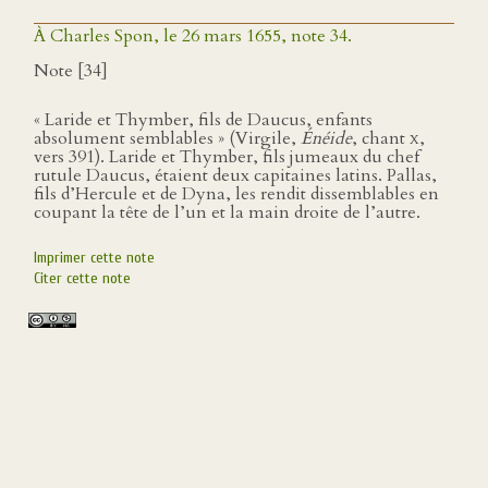
À Charles Spon, le 26 mars 1655, note 34.
Note [34]
« Laride et Thymber, fils de Daucus, enfants
absolument semblables » (Virgile,
Énéide
, chant
x
,
vers 391). Laride et Thymber, fils jumeaux du chef
rutule Daucus, étaient deux capitaines latins. Pallas,
fils d’Hercule et de Dyna, les rendit dissemblables en
coupant la tête de l’un et la main droite de l’autre.
Imprimer cette note
Citer cette note