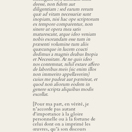
deesse, non fidem aut
diligentiam : sed earum rerum
quæ ad vitam necessariæ sunt
inopiam, nisi hac ope scriptorum
ex tempore comparentur, non
sinere ut opera mea satis
maturescant, atque ideo veniam
nobis exorandam esse tum in
præsenti volumine tum aliis
quæcunque in lucem coacti
dedimus a magnis deabus Inopia
et Necessitate. At ne quis ideo
nos contemnat, nihil extare affero
de laboribus meis (sic enim illos
non immerito appellaverim)
cuius me pudeat aut pœniteat, et
quod non aliorum eodem in
genere scripta aliquibus modis
excellat
.
[Pour ma part, en vérité, je
n’accorde pas autant
d’importance à la gloire
personnelle ou à la fortune de
celui dont on a imprimé les
œuvres, qu’à son discours