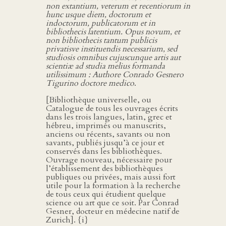
non extantium, veterum et recentiorum in
hunc usque diem, doctorum et
indoctorum, publicatorum et in
bibliothecis latentium. Opus novum, et
non bibliothecis tantum publicis
privatisve instituendis necessarium, sed
studiosis omnibus cujuscunque artis aut
scientiæ ad studia melius formanda
utilissimum : Authore Conrado Gesnero
Tigurino doctore medico
.
[Bibliothèque universelle, ou
Catalogue de tous les ouvrages écrits
dans les trois langues, latin, grec et
hébreu, imprimés ou manuscrits,
anciens ou récents, savants ou non
savants, publiés jusqu’à ce jour et
conservés dans les bibliothèques.
Ouvrage nouveau, nécessaire pour
l’établissement des bibliothèques
publiques ou privées, mais aussi fort
utile pour la formation à la recherche
de tous ceux qui étudient quelque
science ou art que ce soit. Par Conrad
Gesner, docteur en médecine natif de
Zurich]. {i}