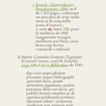
Zurich, Christophorus
o
Froschoverus, 1545
, in‑f
de 1 262 pages, contenant
un peu plus de seize mille
titres et de cinq mille
noms d’auteurs ;
v
. note
, lettre
748
, pour
[4]
la réédition de 1583
(augmentée et jugée
meilleure par Patin, mais
beaucoup moins
commode à utiliser).
Entrée
Conradus Gesnerus Tigurinus
[Conrad Gesner, natif de Zurich],
o
page 180 v
de sa
Bibliotheca
de 1545 :
Ego vero neque gloriam
privatam, neque chalcographi
opes tanti facio, quanti
sermonem ingenuum, qualem
præcipue illum esse decet, qui
publice lecturis omnibus ac de
operibus publicandis scribitur.
Quorsum isthæc : ut lectores
intelligant non animum mihi