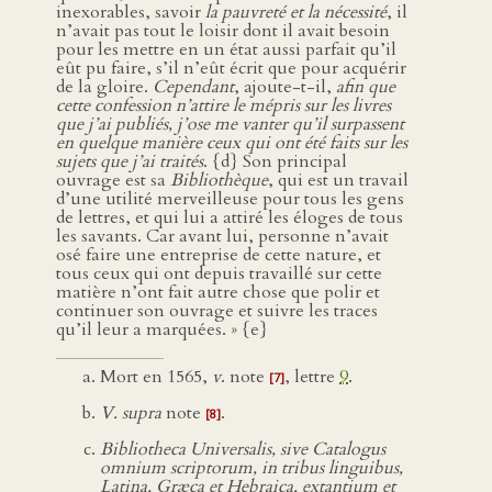
inexorables, savoir
la pauvreté et la nécessité
, il
n’avait pas tout le loisir dont il avait besoin
pour les mettre en un état aussi parfait qu’il
eût pu faire, s’il n’eût écrit que pour acquérir
de la gloire.
Cependant
, ajoute-t-il,
afin que
cette confession n’attire le mépris sur les livres
que j’ai publiés, j’ose me vanter qu’il surpassent
en quelque manière ceux qui ont été faits sur les
sujets que j’ai traités
. {d} Son principal
ouvrage est sa
Bibliothèque
, qui est un travail
d’une utilité merveilleuse pour tous les gens
de lettres, et qui lui a attiré les éloges de tous
les savants. Car avant lui, personne n’avait
osé faire une entreprise de cette nature, et
tous ceux qui ont depuis travaillé sur cette
matière n’ont fait autre chose que polir et
continuer son ouvrage et suivre les traces
qu’il leur a marquées. » {e}
Mort en 1565,
v
. note
, lettre
9
.
[7]
V. supra
note
.
[8]
Bibliotheca Universalis, sive Catalogus
omnium scriptorum, in tribus linguibus,
Latina, Græca et Hebraica, extantium et