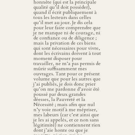
honnête (qui est la principale
qualité qu’il doit posséder),
quand il écrit publiquement à
tous les lecteurs dans celles
qu’il met au jour. Je dis cela
pour leur faire comprendre que
je ne manque ni de courage, ni
de confiance ou de diligence ;
mais la privation de ces biens
qui sont nécessaires pour vivre,
dont les écrivains doivent à tout
moment disposer pour
travailler, ne m’a pas permis de
mûrir suffisamment mes
ouvrages. Tant pour ce présent
volume que pour les autres que
j’ai publiés, je dois donc prier
qu’on me pardonne d’avoir été
poussé par deux grandes
déesses, la Pauvreté et la
Nécessité ; mais afin que nul
n’y voie motif à me mépriser,
mes labeurs (car c’est ainsi que
je les ai appelés, et ce non sans
légitimité) ne contiennent rien
dont j’aie honte ou que je