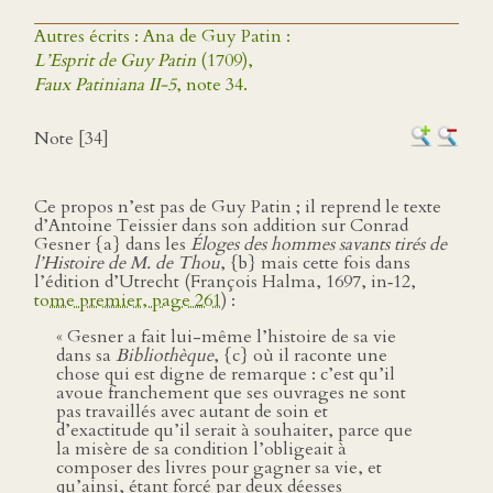
Autres écrits : Ana de Guy Patin :
L’Esprit de Guy Patin
(1709),
Faux Patiniana II-5
, note 34.
Note [34]
Ce propos n’est pas de Guy Patin ; il reprend le texte
d’Antoine Teissier dans son addition sur Conrad
Gesner {a} dans les
Éloges des hommes savants tirés de
l’Histoire de M. de Thou
, {b} mais cette fois dans
l’édition d’Utrecht (François Halma, 1697, in‑12,
tome premier, page 261
) :
« Gesner a fait lui-même l’histoire de sa vie
dans sa
Bibliothèque
, {c} où il raconte une
chose qui est digne de remarque : c’est qu’il
avoue franchement que ses ouvrages ne sont
pas travaillés avec autant de soin et
d’exactitude qu’il serait à souhaiter, parce que
la misère de sa condition l’obligeait à
composer des livres pour gagner sa vie, et
qu’ainsi, étant forcé par deux déesses