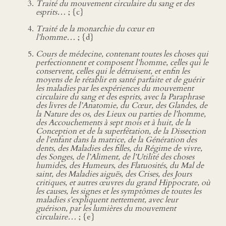
Traité du mouvement circulaire du sang et des
esprits…
; {c}
Traité de la monarchie du cœur en
l’homme…
; {d}
Cours de médecine, contenant toutes les choses qui
perfectionnent et composent l’homme, celles qui le
conservent, celles qui le détruisent, et enfin les
moyens de le rétablir en santé parfaite et de guérir
les maladies par les expériences du mouvement
circulaire du sang et des esprits, avec la Paraphrase
des livres de l’Anatomie, du Cœur, des Glandes, de
la Nature des os, des Lieux ou parties de l’homme,
des Accouchements à sept mois et à huit, de la
Conception et de la superfétation, de la Dissection
de l’enfant dans la matrice, de la Génération des
dents, des Maladies des filles, du Régime de vivre,
des Songes, de l’Aliment, de l’Utilité des choses
humides, des Humeurs, des Flatuosités, du Mal de
saint, des Maladies aiguës, des Crises, des Jours
critiques, et autres œuvres du grand Hippocrate, où
les causes, les signes et les symptômes de toutes les
maladies s’expliquent nettement, avec leur
guérison, par les lumières du mouvement
circulaire…
; {e}