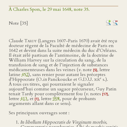
À Charles Spon, le 29 mai 1648, note 35.
Note [35]
Claude
Tardy
(Langres 1607-Paris 1670) avait été reçu
docteur régent de la Faculté de médecine de Paris en
1642 et devint dans la suite médecin du duc d’Orléans.
Il était zélé partisan de l’antimoine, de la doctrine de
William Harvey sur la circulation du sang, de la
transfusion de sang et de l’injection de substances
médicamenteuses dans les veines (
v
. note
, lettre
[5]
latine
452
), sans renier pour autant les préceptes
e
d’Hippocrate (
O.
in
Panckoucke et G.D.U.
xix
s.).
À tous ces titres, qui pourraient le signaler
aujourd’hui comme un sagace précurseur, Guy Patin
tenait Tardy pour complètement fou (
v
. notes
,
[17]
lettre
413
, et
, lettre
998
, pour de probants
[1]
arguments allant dans ce sens).
Ses principaux ouvrages sont :
In libellum Hippocratis de Virginum morbis,