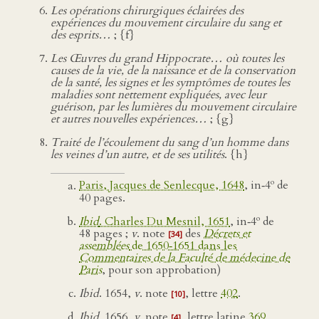
Les opérations chirurgiques éclairées des
expériences du mouvement circulaire du sang et
des esprits…
; {f}
Les Œuvres du grand Hippocrate… où toutes les
causes de la vie, de la naissance et de la conservation
de la santé, les signes et les symptômes de toutes les
maladies sont nettement expliquées, avec leur
guérison, par les lumières du mouvement circulaire
et autres nouvelles expériences…
; {g}
Traité de l’écoulement du sang d’un homme dans
les veines d’un autre, et de ses utilités
. {h}
o
Paris, Jacques de Senlecque, 1648
, in‑4
de
40 pages.
o
Ibid
. Charles Du Mesnil, 1651
, in‑4
de
48 pages ;
v
. note
des
Décrets et
[34]
assemblées
de 1650‑1651 dans les
Commentaires de la Faculté de médecine de
Paris
, pour son approbation)
Ibid
. 1654,
v
. note
, lettre
402
.
[10]
Ibid
. 1656,
v
. note
, lettre latine
369
.
[4]