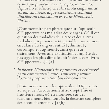
Commentatio paraphrastica. Ubi de morbis capitis
et aliis qui prodeunt ex intercepto, imminuto,
depravato et adaucto circulari motu sanguinis, ac
eorum curatione. Idque expositione continua
dificillorum contextuum ex variis Hippocratis
libris…
[Commentaire paraphrastique sur l’opuscule
d’Hippocrate des maladies des vierges. Où il est
question des maladies de la tête et des autres
maladies qui proviennent quand le mouvement
circulaire du sang est entravé, diminué,
corrompu et augmenté, ainsi que leur
traitement. Avec une explication complète des
passages les plus difficiles, tirée des divers livres
d’Hippocrate…] ; {a}
In libellos Hippocratis de septimestri et octimestri
partu commentarii, quibus universa partuum
doctrina propriis rationibus demonstratur…
[Commentaires sur les opuscules d’Hippocrate
au sujet de l’accouchement aux septième et
huitième mois, où est montrée, sur des
raisonnements bien fondés, la doctrine complète
des accouchements…] ; {b}