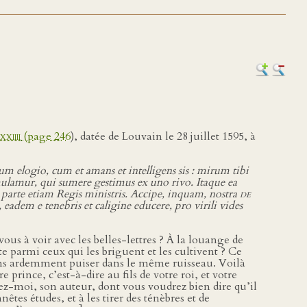
xxiiii
(page 246
), datée de Louvain le 28 juillet 1595, à
elogio, cum et amans et intelligens sis : mirum tibi
mulamur, qui sumere gestimus ex uno rivo. Itaque ea
n parte etiam Regis ministris. Accipe, inquam, nostra
de
adem e tenebris et caligine educere, pro virili vides
ous à voir avec les belles-lettres ? À la louange de
e parmi ceux qui les briguent et les cultivent ? Ce
irons ardemment puiser dans le même ruisseau. Voilà
e prince, c’est-à-dire au fils de votre roi, et votre
ez-moi, son auteur, dont vous voudrez bien dire qu’il
tes études, et à les tirer des ténèbres et de