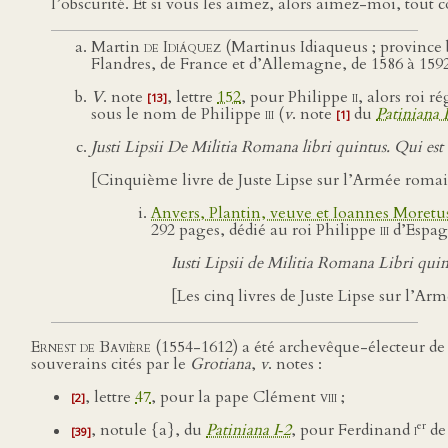
l’obscurité. Et si vous les aimez, alors aimez-moi, tout 
Martin
de Idiáquez
(Martinus Idiaqueus ; province 
Flandres, de France et d’Allemagne, de 1586 à 1592
V
. note
, lettre
152
, pour Philippe
ii
, alors roi r
[13]
sous le nom de Philippe
iii
(
v
. note
du
Patiniana I
[1]
Justi Lipsii De Militia Romana libri quintus. Qui est
[Cinquième livre de Juste Lipse sur l’Armée romaine
Anvers, Plantin, veuve et Ioannes Moretu
292 pages, dédié au roi Philippe
iii
d’Espag
Iusti Lipsii de Militia Romana Libri qu
[Les cinq livres de Juste Lipse sur l’
Ernest de Bavière
(1554-1612) a été archevêque-électeur de 
souverains cités par le
Grotiana
,
v
. notes :
, lettre
47
, pour la pape Clément
viii
;
[2]
er
, notule {a}, du
Patiniana I‑2
, pour Ferdinand
i
de
[39]