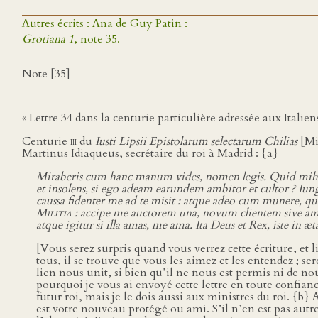
Autres écrits : Ana de Guy Patin :
Grotiana 1
, note 35.
Note [35]
« Lettre 34 dans la centurie particulière adressée aux Italien
Centurie
iii
du
Iusti Lipsii Epistolarum selectarum Chilias
[Mil
Martinus Idiaqueus, secrétaire du roi à Madrid : {a}
Miraberis cum hanc manum vides, nomen legis. Quid mihi 
et insolens, si ego adeam earundem ambitor et cultor ? Iu
caussa fidenter me ad te misit : atque adeo cum munere, quo
Militia
: accipe me auctorem una, novum clientem sive amicu
atque igitur si illa amas, me ama. Ita Deus et Rex, iste in æ
[Vous serez surpris quand vous verrez cette écriture, et 
tous, il se trouve que vous les aimez et les entendez ; s
lien nous unit, si bien qu’il ne nous est permis ni de 
pourquoi je vous ai envoyé cette lettre en toute confiance ;
futur roi, mais je le dois aussi aux ministres du roi. {b} 
est votre nouveau protégé ou ami. S’il n’en est pas autre