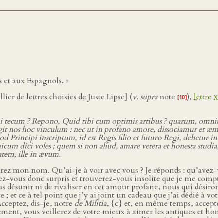
s et aux Espagnols. »
lier de lettres choisies de Juste Lipse] (
v. supra
note
),
lettre
x
[10]
tecum ? Repono, Quid tibi cum optimis artibus ? quarum, omnium 
ngit nos hoc vinculum : nec ut in profano amore, dissociamur et æ
d Principi inscriptum, id est Regis filio et futuro Regi, debetur i
m dici voles ; quem si non aliud, amare vetera et honesta studia, e
tatem, ille in ævum
.
lirez mon nom. Qu’ai-je à voir avec vous ? Je réponds : qu’avez-v
erez-vous donc surpris et trouverez-vous insolite que je me compt
nous désunir ni de rivaliser en cet amour profane, nous qui dés
 et ce à tel point que j’y ai joint un cadeau que j’ai dédié à votr
Acceptez, dis-je, notre
de Militia
, {c} et, en même temps, accept
ment, vous veillerez de votre mieux à aimer les antiques et honnê