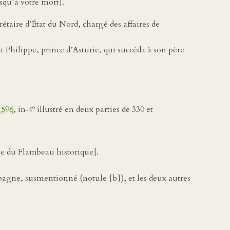
usqu’à votre mort].
taire d’État du Nord, chargé des affaires de
it Philippe, prince d’Asturie, qui succéda à son père
o
1596
, in‑4
illustré en deux parties de 330 et
ie du Flambeau historique].
spagne, susmentionné (notule {b}), et les deux autres