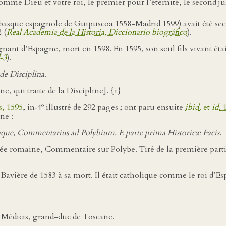
comme Dieu et votre roi, le premier pour l’éternité, le second j
basque espagnole de Guipuscoa 1558-Madrid 1599) avait été secré
 (
Real Academia de la Historia, Diccionario biográfico
).
égnant d’Espagne, mort en 1598. En 1595, son seul fils vivant éta
‑3
).
 de Disciplina
.
, qui traite de la Discipline]. {i}
o
s, 1595
, in‑4
illustré de 292 pages ; ont paru ensuite
ibid
. et
id
. 
ne :
inque, Commentarius ad Polybium. E parte prima Historicæ Facis
.
Armée romaine, Commentaire sur Polybe. Tiré de la première part
Bavière de 1583 à sa mort. Il était catholique comme le roi d’E
 Médicis, grand-duc de Toscane.