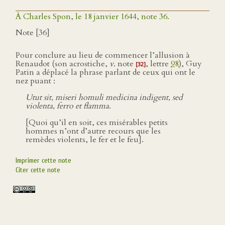
À Charles Spon, le 18 janvier 1644, note 36.
Note [36]
Pour conclure au lieu de commencer l’allusion à
Renaudot (son acrostiche,
v
. note
, lettre
98
), Guy
[32]
Patin a déplacé la phrase parlant de ceux qui ont le
nez puant :
Utut sit, miseri homuli medicina indigent, sed
violenta, ferro et flamma
.
[Quoi qu’il en soit, ces misérables petits
hommes n’ont d’autre recours que les
remèdes violents, le fer et le feu].
Imprimer cette note
Citer cette note