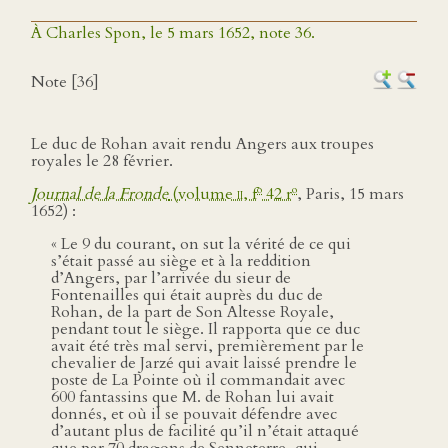
À Charles Spon, le 5 mars 1652, note 36.
Note [36]
Le duc de Rohan avait rendu Angers aux troupes
royales le 28 février.
o
o
Journal de la Fronde
(volume
ii
, f
42 r
, Paris, 15 mars
1652) :
« Le 9 du courant, on sut la vérité de ce qui
s’était passé au siège et à la reddition
d’Angers, par l’arrivée du sieur de
Fontenailles qui était auprès du duc de
Rohan, de la part de Son Altesse Royale,
pendant tout le siège. Il rapporta que ce duc
avait été très mal servi, premièrement par le
chevalier de Jarzé qui avait laissé prendre le
poste de La Pointe où il commandait avec
600 fantassins que M. de Rohan lui avait
donnés, et où il se pouvait défendre avec
d’autant plus de facilité qu’il n’était attaqué