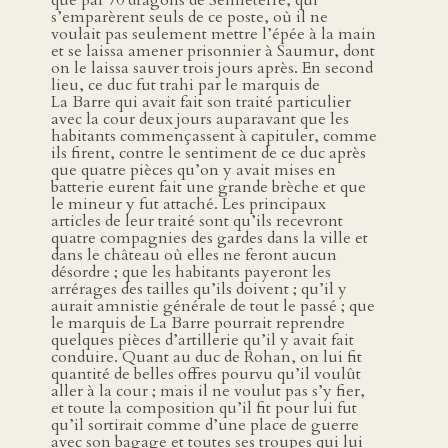
que par 70 dragons de Senneterre, qui
s’emparèrent seuls de ce poste, où il ne
voulait pas seulement mettre l’épée à la main
et se laissa amener prisonnier à Saumur, dont
on le laissa sauver trois jours après. En second
lieu, ce duc fut trahi par le marquis de
La Barre qui avait fait son traité particulier
avec la cour deux jours auparavant que les
habitants commençassent à capituler, comme
ils firent, contre le sentiment de ce duc après
que quatre pièces qu’on y avait mises en
batterie eurent fait une grande brèche et que
le mineur y fut attaché. Les principaux
articles de leur traité sont qu’ils recevront
quatre compagnies des gardes dans la ville et
dans le château où elles ne feront aucun
désordre ; que les habitants payeront les
arrérages des tailles qu’ils doivent ; qu’il y
aurait amnistie générale de tout le passé ; que
le marquis de La Barre pourrait reprendre
quelques pièces d’artillerie qu’il y avait fait
conduire. Quant au duc de Rohan, on lui fit
quantité de belles offres pourvu qu’il voulût
aller à la cour ; mais il ne voulut pas s’y fier,
et toute la composition qu’il fit pour lui fut
qu’il sortirait comme d’une place de guerre
avec son bagage et toutes ses troupes qui lui