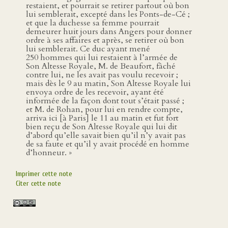
restaient, et pourrait se retirer partout où bon
lui semblerait, excepté dans les Ponts-de-Cé ;
et que la duchesse sa femme pourrait
demeurer huit jours dans Angers pour donner
ordre à ses affaires et après, se retirer où bon
lui semblerait. Ce duc ayant mené
250 hommes qui lui restaient à l’armée de
Son Altesse Royale, M. de Beaufort, fâché
contre lui, ne les avait pas voulu recevoir ;
mais dès le 9 au matin, Son Altesse Royale lui
envoya ordre de les recevoir, ayant été
informée de la façon dont tout s’était passé ;
et M. de Rohan, pour lui en rendre compte,
arriva ici [à Paris] le 11 au matin et fut fort
bien reçu de Son Altesse Royale qui lui dit
d’abord qu’elle savait bien qu’il n’y avait pas
de sa faute et qu’il y avait procédé en homme
d’honneur. »
Imprimer cette note
Citer cette note