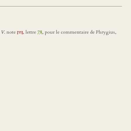
»
V
. note
, lettre
78
, pour le commentaire de Phrygius,
[11]