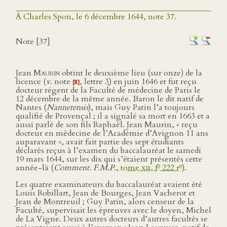
À Charles Spon, le 6 décembre 1644, note 37.
Note [37]
Jean
Maurin
obtint le deuxième lieu (sur onze) de la
licence (
v
. note
, lettre
3
) en juin 1646 et fut reçu
[8]
docteur régent de la Faculté de médecine de Paris le
12 décembre de la même année. Baron le dit natif de
Nantes (
Nannetensis
), mais Guy Patin l’a toujours
qualifié de Provençal ; il a signalé sa mort en 1663 et a
aussi parlé de son fils Raphaël. Jean Maurin, « reçu
docteur en médecine de l’Académie d’Avignon 11 ans
auparavant », avait fait partie des sept étudiants
déclarés reçus à l’examen du baccalauréat le samedi
19 mars 1644, sur les dix qui s’étaient présentés cette
o
o
année-là (
Comment. F.M.P.
,
tome
xiii
, f
222 r
).
Les quatre examinateurs du baccalauréat avaient été
Louis Robillart, Jean de Bourges, Jean Vacherot et
Jean de Montreuil ; Guy Patin, alors censeur de la
Faculté, supervisait les épreuves avec le doyen, Michel
de La Vigne. Deux autres docteurs d’autres facultés se