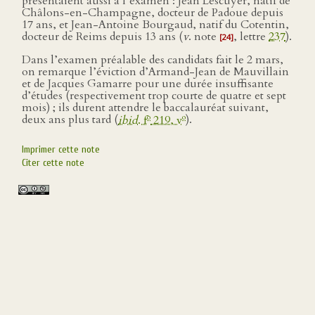
présentaient aussi à l’examen : Jean Lescuyer, natif de
Châlons-en-Champagne, docteur de Padoue depuis
17 ans, et Jean-Antoine Bourgaud, natif du Cotentin,
docteur de Reims depuis 13 ans (
v
. note
, lettre
237
).
[24]
Dans l’examen préalable des candidats fait le 2 mars,
on remarque l’éviction d’Armand-Jean de Mauvillain
et de Jacques Gamarre pour une durée insuffisante
d’études (respectivement trop courte de quatre et sept
mois) ; ils durent attendre le baccalauréat suivant,
o
o
deux ans plus tard (
ibid
. f
219, v
).
Imprimer cette note
Citer cette note