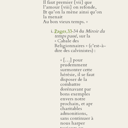
Il faut premier {vii} que
l’amour {viii} on refonde,
Et qu’on la mène ainsi qu’on
la menait
Au bon vieux temps. »
Pages 33
‑34 du
Miroir du
temps passé
, sur la
« Cabale des
Religionnaires » (c’est-à-
dire des calvinistes) :
« […] pour
prudemment
surmonter cette
hérésie, il se faut
disposer de la
combattre
dorénavant par
bons exemples
envers notre
prochain, et apr
charitables
admonitions,
sans continuer à
nous harper
toujours au