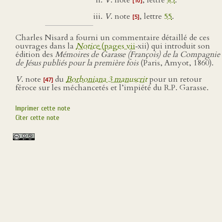
V
. note
, lettre
85
.
[10]
V
. note
, lettre
55
.
[5]
Charles Nisard a fourni un commentaire détaillé de ces
ouvrages dans la
Notice
(pages vii
‑xii) qui introduit son
édition des
Mémoires de Garasse (François) de la Compagnie
de Jésus publiés pour la première fois
(Paris, Amyot, 1860).
V
. note
du
Borboniana 3 manuscrit
pour un retour
[47]
féroce sur les méchancetés et l’impiété du R.P. Garasse.
Imprimer cette note
Citer cette note