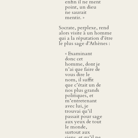
enfin il ne ment
point, un dieu
ne saurait
mentir. »
Socrate, perplexe, rend
alors visite à un homme
qui a la réputation d’être
le plus sage d’Athènes :
« Examinant
donc cet
homme, dont je
n’ai que faire de
vous dire le
nom, il suffit
que c’était un de
nos plus grands
politiques, et
m’entretenant
avec lui, je
trouvai qu’il
passait pour sage
aux yeux de tout
le monde,
surtout aux
siens, et qu’il ne