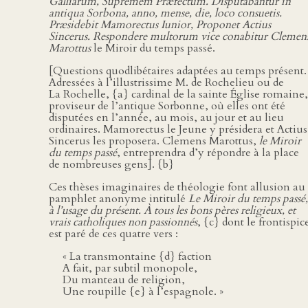
Galliarum, Supremem Præfectum. Disputabantur in
antiqua Sorbona, anno, mense, die, loco consuetis.
Præsidebit Mamorectus Iunior, Proponet Actius
Sincerus. Respondere multorum vice conabitur Clemen
Marottus
le Miroir du temps passé.
[Questions quodlibétaires adaptées au temps présent.
Adressées à l’illustrissime M. de Rochelieu ou de
La Rochelle, {a} cardinal de la sainte Église romaine,
proviseur de l’antique Sorbonne, où elles ont été
disputées en l’année, au mois, au jour et au lieu
ordinaires. Mamorectus le Jeune y présidera et Actius
Sincerus les proposera. Clemens Marottus,
le Miroir
du temps passé
, entreprendra d’y répondre à la place
de nombreuses gens]. {b}
Ces thèses imaginaires de théologie font allusion au
pamphlet anonyme intitulé
Le Miroir du temps passé,
à l’usage du présent. À tous les bons pères religieux, et
vrais catholiques non passionnés
, {c} dont le frontispic
est paré de ces quatre vers :
« La transmontaine {d} faction
A fait, par subtil monopole,
Du manteau de religion,
Une roupille {e} à l’espagnole. »