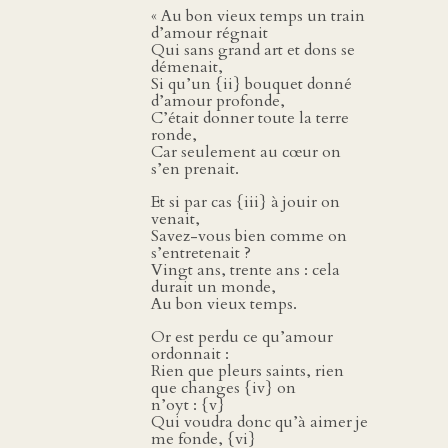
« Au bon vieux temps un train
d’amour régnait
Qui sans grand art et dons se
démenait,
Si qu’un {ii} bouquet donné
d’amour profonde,
C’était donner toute la terre
ronde,
Car seulement au cœur on
s’en prenait.
Et si par cas {iii} à jouir on
venait,
Savez-vous bien comme on
s’entretenait ?
Vingt ans, trente ans : cela
durait un monde,
Au bon vieux temps.
Or est perdu ce qu’amour
ordonnait :
Rien que pleurs saints, rien
que changes {iv} on
n’oyt : {v}
Qui voudra donc qu’à aimer je
me fonde, {vi}