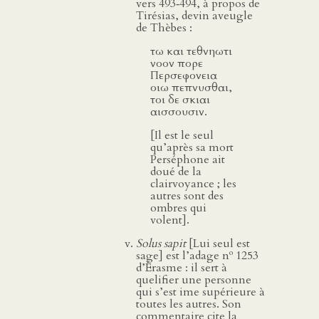
vers 493‑494, à propos de
Tirésias, devin aveugle
de Thèbes :
τω και τεθνηωτι
νοον πορε
Περσεφονεια
οιω πεπνυσθαι,
τοι δε σκιαι
αισσουσιν.
[Il est le seul
qu’après sa mort
Perséphone ait
doué de la
clairvoyance ; les
autres sont des
ombres qui
volent].
Solus sapit
[Lui seul est
o
sage] est l’adage n
1253
d’Érasme : il sert à
quelifier une personne
qui s’est ime supérieure à
toutes les autres. Son
commentaire cite la