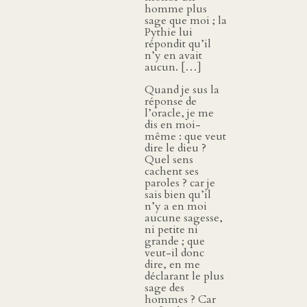
homme plus
sage que moi ; la
Pythie lui
répondit qu’il
n’y en avait
aucun. […]
Quand je sus la
réponse de
l’oracle, je me
dis en moi-
même : que veut
dire le dieu ?
Quel sens
cachent ses
paroles ? car je
sais bien qu’il
n’y a en moi
aucune sagesse,
ni petite ni
grande ; que
veut-il donc
dire, en me
déclarant le plus
sage des
hommes ? Car