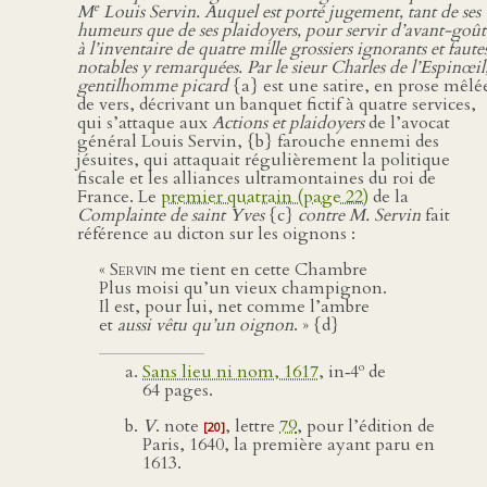
e
M
Louis Servin. Auquel est porté jugement, tant de ses
humeurs que de ses plaidoyers, pour servir d’avant-goût
à l’inventaire de quatre mille grossiers ignorants et faute
notables y remarquées. Par le sieur Charles de l’Espinœil
gentilhomme picard
{a} est une satire, en prose mêlé
de vers, décrivant un banquet fictif à quatre services,
qui s’attaque aux
Actions et plaidoyers
de l’avocat
général Louis Servin, {b} farouche ennemi des
jésuites, qui attaquait régulièrement la politique
fiscale et les alliances ultramontaines du roi de
France. Le
premier quatrain (page 22)
de la
Complainte de saint Yves
{c}
contre M. Servin
fait
référence au dicton sur les oignons :
«
Servin
me tient en cette Chambre
Plus moisi qu’un vieux champignon.
Il est, pour lui, net comme l’ambre
et
aussi vêtu qu’un oignon
. » {d}
o
Sans lieu ni nom, 1617
, in‑4
de
64 pages.
V
. note
, lettre
79
, pour l’édition de
[20]
Paris, 1640, la première ayant paru en
1613.