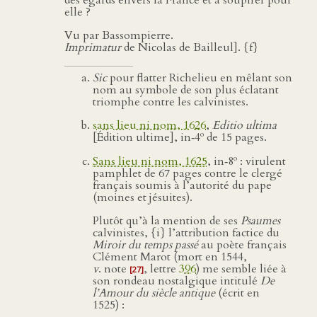
des égards envers la France et à soupirer pour
elle ?
Vu par Bassompierre.
Imprimatur
de Nicolas de Bailleul]. {f}
Sic
pour flatter Richelieu en mêlant son
nom au symbole de son plus éclatant
triomphe contre les calvinistes.
sans lieu ni nom, 1626
,
Editio ultima
o
[Édition ultime], in‑4
de 15 pages.
o
Sans lieu ni nom, 1625
, in‑8
: virulent
pamphlet de 67 pages contre le clergé
français soumis à l’autorité du pape
(moines et jésuites).
Plutôt qu’à la mention de ses
Psaumes
calvinistes, {i} l’attribution factice du
Miroir du temps passé
au poète français
Clément Marot (mort en 1544,
v
. note
, lettre
396
) me semble liée à
[27]
son rondeau nostalgique intitulé
De
l’Amour du siècle antique
(écrit en
1525) :