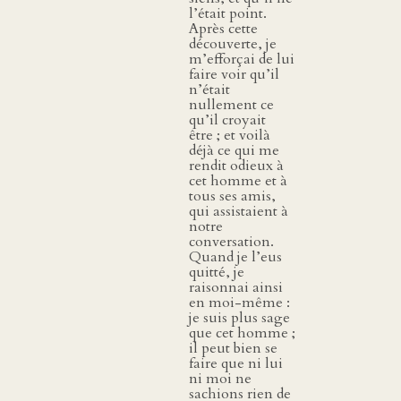
l’était point.
Après cette
découverte, je
m’efforçai de lui
faire voir qu’il
n’était
nullement ce
qu’il croyait
être ; et voilà
déjà ce qui me
rendit odieux à
cet homme et à
tous ses amis,
qui assistaient à
notre
conversation.
Quand je l’eus
quitté, je
raisonnai ainsi
en moi-même :
je suis plus sage
que cet homme ;
il peut bien se
faire que ni lui
ni moi ne
sachions rien de