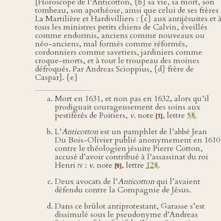
[Horoscope de l’Anticotton, {b} sa vie, sa mort, son
tombeau, son apothéose, ainsi que celui de ses frères
La Martilière et Hardivilliers : {c} aux antijésuites et 
tous les ministres petits chiens de Calvin, éveillés
comme endormis, anciens comme nouveaux ou
néo-anciens, mal formés comme réformés,
cordonniers comme savetiers, jardiniers comme
croque-morts, et à tout le troupeau des moines
défroqués. Par Andreas Scioppius, {d} frère de
Caspar]. {e}
Mort en 1631, et non pas en 1632, alors qu’il
prodiguait courageusement des soins aux
pestiférés de Poitiers,
v
. note
, lettre
58
.
[1]
L’
Anticotton
est un pamphlet de l’abbé Jean
Du Bois-Olivier publié anonymement en 1610
contre le théologien jésuite Pierre Cotton,
accusé d’avoir contribué à l’assassinat du roi
Henri
iv
:
v
. note
, lettre
128
.
[9]
Deux avocats de l’
Anticotton
qui l’avaient
défendu contre la Compagnie de Jésus.
Dans ce brûlot antiprotestant, Garasse s’est
dissimulé sous le pseudonyme d’Andreas