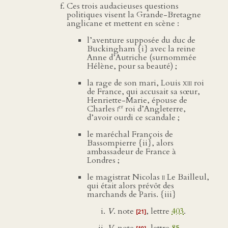
Ces trois audacieuses questions
politiques visent la Grande-Bretagne
anglicane et mettent en scène :
l’aventure supposée du duc de
Buckingham {i} avec la reine
Anne d’Autriche (surnommée
Hélène, pour sa beauté) ;
la rage de son mari, Louis
xiii
roi
de France, qui accusait sa sœur,
Henriette-Marie, épouse de
er
Charles
i
roi d’Angleterre,
d’avoir ourdi ce scandale ;
le maréchal François de
Bassompierre {ii}, alors
ambassadeur de France à
Londres ;
le magistrat Nicolas
ii
Le Bailleul,
qui était alors prévôt des
marchands de Paris. {iii}
V
. note
, lettre
403
.
[21]