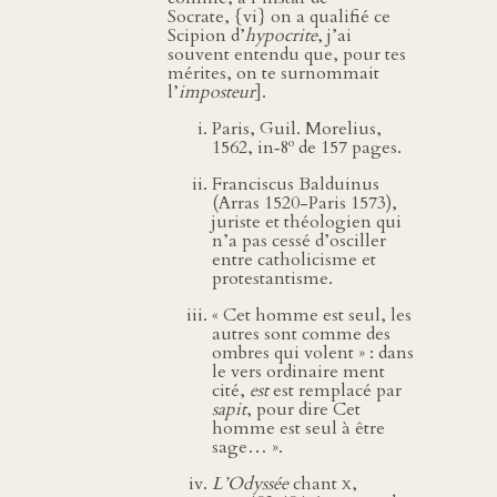
Socrate, {vi} on a qualifié ce
Scipion d’
hypocrite
, j’ai
souvent entendu que, pour tes
mérites, on te surnommait
l’
imposteur
].
Paris, Guil. Morelius,
o
1562, in‑8
de 157 pages.
Franciscus Balduinus
(Arras 1520-Paris 1573),
juriste et théologien qui
n’a pas cessé d’osciller
entre catholicisme et
protestantisme.
« Cet homme est seul, les
autres sont comme des
ombres qui volent » : dans
le vers ordinaire ment
cité,
est
est remplacé par
sapit
, pour dire Cet
homme est seul à être
sage… ».
L’Odyssée
chant
x
,