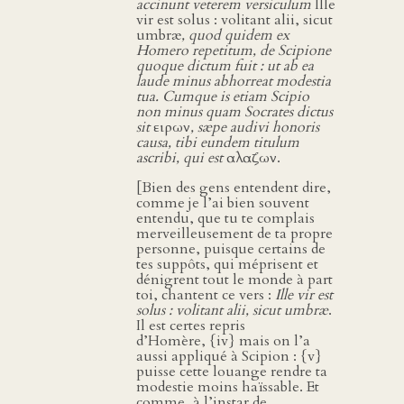
accinunt veterem versiculum
Ille
vir est solus : volitant alii, sicut
umbræ
, quod quidem ex
Homero repetitum, de Scipione
quoque dictum fuit : ut ab ea
laude minus abhorreat modestia
tua. Cumque is etiam Scipio
non minus quam Socrates dictus
sit
ειρων
, sæpe audivi honoris
causa, tibi eundem titulum
ascribi, qui est
αλαζων.
[Bien des gens entendent dire,
comme je l’ai bien souvent
entendu, que tu te complais
merveilleusement de ta propre
personne, puisque certains de
tes suppôts, qui méprisent et
dénigrent tout le monde à part
toi, chantent ce vers :
Ille vir est
solus : volitant alii, sicut umbræ
.
Il est certes repris
d’Homère, {iv} mais on l’a
aussi appliqué à Scipion : {v}
puisse cette louange rendre ta
modestie moins haïssable. Et
comme, à l’instar de