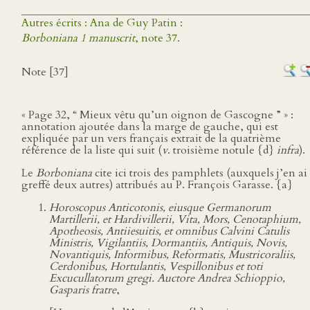
Autres écrits : Ana de Guy Patin :
Borboniana 1 manuscrit
, note 37.
Note [37]
« Page 32, “ Mieux vêtu qu’un oignon de Gascogne ” » :
annotation ajoutée dans la marge de gauche, qui est
expliquée par un vers français extrait de la quatrième
référence de la liste qui suit (
v
. troisième notule {d}
infra
).
Le
Borboniana
cite ici trois des pamphlets (auxquels j’en ai
greffé deux autres) attribués au P. François Garasse. {a}
Horoscopus Anticotonis, eiusque Germanorum
Martillerii, et Hardivillerii, Vita, Mors, Cenotaphium,
Apotheosis, Antiiesuitis, et omnibus Calvini Catulis
Ministris, Vigilantiis, Dormantiis, Antiquis, Novis,
Novantiquis, Informibus, Reformatis, Mustricoraliis,
Cerdonibus, Hortulantis, Vespillonibus et toti
Excucullatorum gregi. Auctore Andrea Schioppio,
Gasparis fratre
,