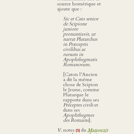
source homérique et
ajoute que :
Sic et Cato senior
de Scipione
juniore
pronuntiavit, ut
narrat Plutarchus
in Præceptis
civilibus ac
rursum in
Apophthegmatis
Romanorum
.
[Caton l’Ancien
a dit la même
chose de Scipion
le Jeune, comme
Plutarque le
rapporte dans ses
Préceptes civils
et
dans ses
Apophthegmes
des Romains
].
V
. notes
du
Manuscrit
[5]