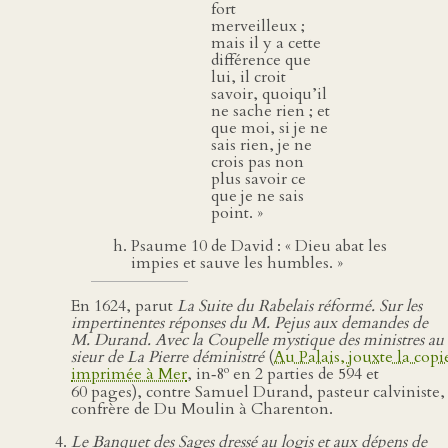
fort
merveilleux ;
mais il y a cette
différence que
lui, il croit
savoir, quoiqu’il
ne sache rien ; et
que moi, si je ne
sais rien, je ne
crois pas non
plus savoir ce
que je ne sais
point. »
Psaume 10 de David : « Dieu abat les
impies et sauve les humbles. »
En 1624, parut
La Suite du Rabelais réformé. Sur les
impertinentes réponses du M. Pejus aux demandes de
M. Durand. Avec la Coupelle mystique des ministres au
sieur de La Pierre déministré
(
Au Palais, jouxte la copi
o
imprimée à Mer
, in‑8
en 2 parties de 594 et
60 pages), contre Samuel Durand, pasteur calviniste,
confrère de Du Moulin à Charenton.
Le Banquet des Sages dressé au logis et aux dépens de