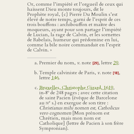
Or, comme l’impiété et l’orgueil de ceux qui
haïssent Dieu monte toujours, dit le
Prophète royal, {c} Pierre Du Moulin s’est
élevé de notre temps, garni de l’esprit de ces
trois bouffons : archibouffon et maître des
moqueurs, ayant pour son partage l’impiété
de Lucian, la rage de Calvin, et les sornettes
de Rabelais, humeur qui prédomine en lui,
comme la bile noire commandait en l’esprit
de Calvin. »
Premier du nom,
v
. note
, lettre
29
.
[29]
Temple calviniste de Paris,
v
. note
,
[18]
lettre
146
.
Bruxelles, Christophe Girard, 1619
,
o
in‑8
de 248 pages ; avec cette citation
de saint Pacien (évêque de Barcelone
e
au
iv
s.) en exergue de son titre :
Christianus mihi nomen est, Catholicus
vero cognomen
[Mon prénom est
Chrétien, mais mon nom est
Catholique] (lettre de Pacien à son frère
Sympronian).