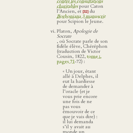
contre les consultations
charitables
pour Caton
l’Ancien, et
du
[32]
Borboniana 3 manuscrit
pour Scipion le Jeune.
Platon,
Apologie de
Socrate
, où Socrate parle de son
fidèle élève, Chéréphon
(traduction de Victor
Cousin, 1822,
tome
i
,
pages 71
‑72) :
« Un jour, étant
allé à Delphes, il
eut la hardiesse
de demander à
l’oracle (et je
vous prie encore
une fois de ne
pas vous
émouvoir de ce
que je vais dire) :
il lui demanda
s’il y avait au
monde un