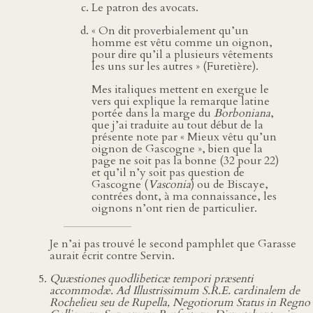
Le patron des avocats.
« On dit proverbialement qu’un
homme est vêtu comme un oignon,
pour dire qu’il a plusieurs vêtements
les uns sur les autres » (Furetière).
Mes italiques mettent en exergue le
vers qui explique la remarque latine
portée dans la marge du
Borboniana
,
que j’ai traduite au tout début de la
présente note par « Mieux vêtu qu’un
oignon de Gascogne », bien que la
page ne soit pas la bonne (32 pour 22)
et qu’il n’y soit pas question de
Gascogne (
Vasconia
) ou de Biscaye,
contrées dont, à ma connaissance, les
oignons n’ont rien de particulier.
Je n’ai pas trouvé le second pamphlet que Garasse
aurait écrit contre Servin.
Quæstiones quodlibeticæ tempori præsenti
accommodæ. Ad Illustrissimum S.R.E. cardinalem de
Rochelieu seu de Rupella, Negotiorum Status in Regno