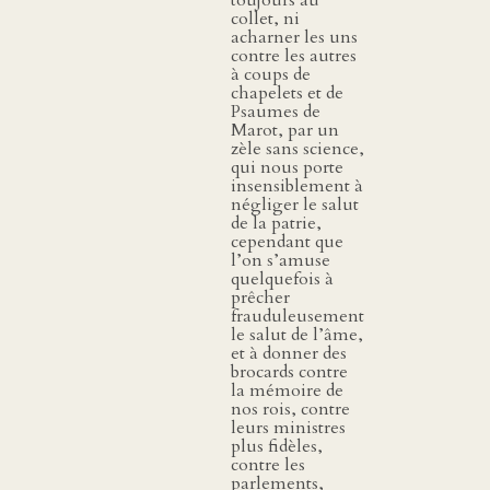
collet, ni
acharner les uns
contre les autres
à coups de
chapelets et de
Psaumes de
Marot, par un
zèle sans science,
qui nous porte
insensiblement à
négliger le salut
de la patrie,
cependant que
l’on s’amuse
quelquefois à
prêcher
frauduleusement
le salut de l’âme,
et à donner des
brocards contre
la mémoire de
nos rois, contre
leurs ministres
plus fidèles,
contre les
parlements,