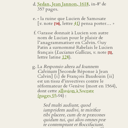
o
Sedan, Jean Jannon, 1618
, in‑8
de
357 pages.
« la ruine que Lucien de Samosate
[
v
. note
, lettre
41
) pensa porter… »
[14]
Garasse donnait à Lucien son autre
nom de Lucian pour le plaisir de
l’anagrammatiser en Calvin. Guy
Patin a surnommé Rabelais le Lucien
français (
Lucianus Gallicus
,
v
. note
,
[5]
lettre latine
128
).
La
Responsio altera ad Ioannem
Calvinum
[Seconde Réponse à Jean
Calvin] {i} de François Baudouin {ii}
est un tissu d’invectives contre le
réformateur de Genève (mort en 1564),
dont cette
allusion à Socrate
(pages 93
‑94) :
Sed multi audiunt, quod
iampridem audivi, te mirifice
tibi placere, cum de te præcones
quidam tui, qui alios omnes præ
te contemptunt et floccifaciunt,