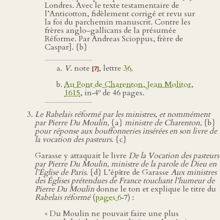
Londres. Avec le texte testamentaire de
l’Anticotton, fidèlement corrigé et revu sur
la foi du parchemin manuscrit. Contre les
frères anglo-gallicans de la présumée
Réforme. Par Andreas Scioppus, frère de
Caspar]. {b}
V
. note
, lettre
36
.
[7]
Au Pont de Charenton, Jean Molitor,
o
1615
, in‑4
de 46 pages.
Le Rabelais réformé par les ministres, et nommément
par Pierre Du Moulin,
{a}
ministre de Charenton,
{b}
pour réponse aux bouffonneries insérées en son livre de
la vocation des pasteurs
. {c}
Garasse y attaquait le livre
De la Vocation des pasteurs
par Pierre Du Moulin, ministre de la parole de Dieu en
l’Église de Paris
. {d} L’épître de Garasse
Aux ministres
des Églises prétendues de France touchant l’humeur de
Pierre Du Moulin
donne le ton et explique le titre du
Rabelais réformé
(
pages 6
‑7) :
« Du Moulin ne pouvait faire une plus