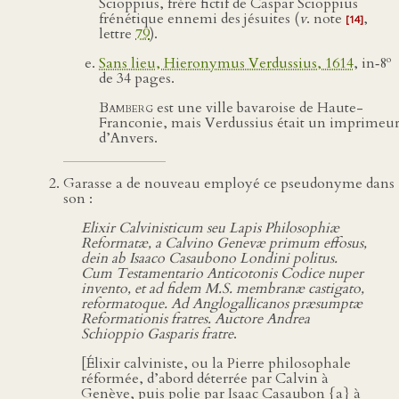
Scioppius, frère fictif de Caspar Scioppius
frénétique ennemi des jésuites (
v
. note
,
[14]
lettre
79
).
o
Sans lieu, Hieronymus Verdussius, 1614
, in‑8
de 34 pages.
Bamberg
est une ville bavaroise de Haute-
Franconie, mais Verdussius était un imprimeu
d’Anvers.
Garasse a de nouveau employé ce pseudonyme dans
son :
Elixir Calvinisticum seu Lapis Philosophiæ
Reformatæ, a Calvino Genevæ primum effosus,
dein ab Isaaco Casaubono Londini politus.
Cum Testamentario Anticotonis Codice nuper
invento, et ad fidem M.S. membranæ castigato,
reformatoque. Ad Anglogallicanos præsumptæ
Reformationis fratres. Auctore Andrea
Schioppio Gasparis fratre
.
[Élixir calviniste, ou la Pierre philosophale
réformée, d’abord déterrée par Calvin à
Genève, puis polie par Isaac Casaubon {a} à