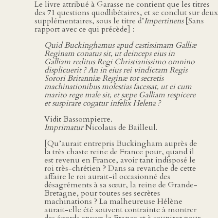
Le livre attribué à Garasse ne contient que les titres
des 71 questions quodlibétaires, et se conclut sur deux
supplémentaires, sous le titre d’
Impertinens
[Sans
rapport avec ce qui précède] :
Quid Buckinghamus apud castissimam Galliæ
Reginam conatus sit, ut deinceps eius in
Galliam reditus Regi Christianissimo omnino
displicuerit ? An in eius rei vindictam Regis
Sorori Britanniæ Reginæ tot secretis
machinationibus molestias facessat, ut ei cum
marito rege male sit, et sæpe Galliam respicere
et suspirare cogatur infelix Helena ?
Vidit Bassompierre.
Imprimatur
Nicolaus de Bailleul.
[Qu’aurait entrepris Buckingham auprès de
la très chaste reine de France pour, quand il
est revenu en France, avoir tant indisposé le
roi très-chrétien ? Dans sa revanche de cette
affaire le roi aurait-il occasionné des
désagréments à sa sœur, la reine de Grande-
Bretagne, pour toutes ses secrètes
machinations ? La malheureuse Hélène
aurait-elle été souvent contrainte à montrer