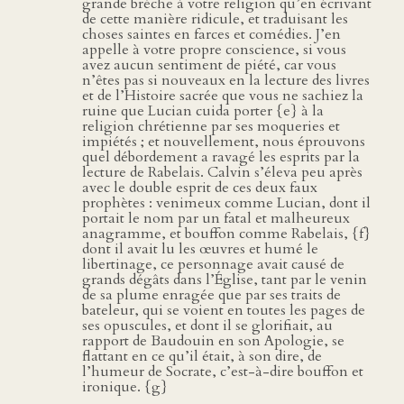
grande brèche à votre religion qu’en écrivant
de cette manière ridicule, et traduisant les
choses saintes en farces et comédies. J’en
appelle à votre propre conscience, si vous
avez aucun sentiment de piété, car vous
n’êtes pas si nouveaux en la lecture des livres
et de l’Histoire sacrée que vous ne sachiez la
ruine que Lucian cuida porter {e} à la
religion chrétienne par ses moqueries et
impiétés ; et nouvellement, nous éprouvons
quel débordement a ravagé les esprits par la
lecture de Rabelais. Calvin s’éleva peu après
avec le double esprit de ces deux faux
prophètes : venimeux comme Lucian, dont il
portait le nom par un fatal et malheureux
anagramme, et bouffon comme Rabelais, {f}
dont il avait lu les œuvres et humé le
libertinage, ce personnage avait causé de
grands dégâts dans l’Église, tant par le venin
de sa plume enragée que par ses traits de
bateleur, qui se voient en toutes les pages de
ses opuscules, et dont il se glorifiait, au
rapport de Baudouin en son Apologie, se
flattant en ce qu’il était, à son dire, de
l’humeur de Socrate, c’est-à-dire bouffon et
ironique. {g}