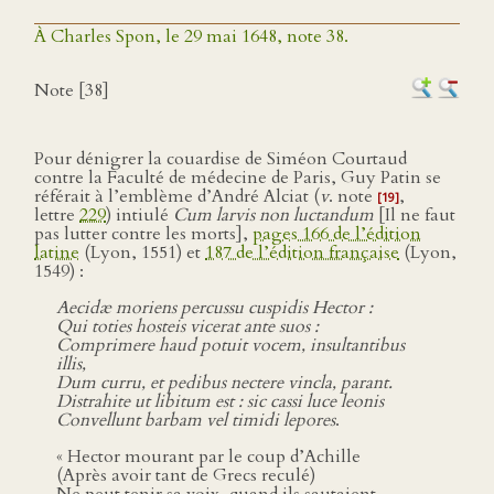
À Charles Spon, le 29 mai 1648, note 38.
Note [38]
Pour dénigrer la couardise de Siméon Courtaud
contre la Faculté de médecine de Paris, Guy Patin se
référait à l’emblème d’André Alciat (
v
. note
,
[19]
lettre
229
) intiulé
Cum larvis non luctandum
[Il ne faut
pas lutter contre les morts],
pages 166 de l’édition
latine
(Lyon, 1551) et
187 de l’édition française
(Lyon,
1549) :
Aecidæ moriens percussu cuspidis Hector :
Qui toties hosteis vicerat ante suos :
Comprimere haud potuit vocem, insultantibus
illis,
Dum curru, et pedibus nectere vincla, parant.
Distrahite ut libitum est : sic cassi luce leonis
Convellunt barbam vel timidi lepores
.
« Hector mourant par le coup d’Achille
(Après avoir tant de Grecs reculé)