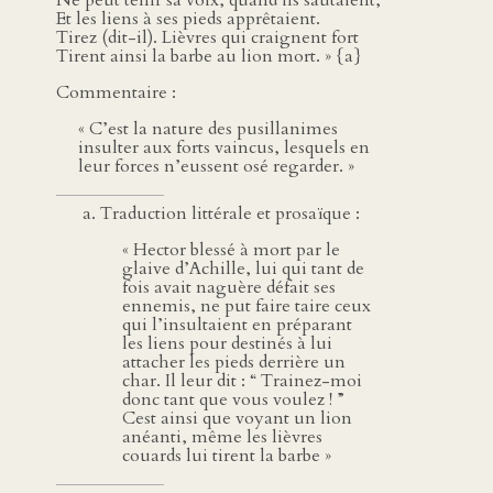
Ne peut tenir sa voix, quand ils sautaient,
Et les liens à ses pieds apprêtaient.
Tirez (dit-il). Lièvres qui craignent fort
Tirent ainsi la barbe au lion mort. » {a}
Commentaire :
« C’est la nature des pusillanimes
insulter aux forts vaincus, lesquels en
leur forces n’eussent osé regarder. »
Traduction littérale et prosaïque :
« Hector blessé à mort par le
glaive d’Achille, lui qui tant de
fois avait naguère défait ses
ennemis, ne put faire taire ceux
qui l’insultaient en préparant
les liens pour destinés à lui
attacher les pieds derrière un
char. Il leur dit : “ Trainez-moi
donc tant que vous voulez ! ”
Cest ainsi que voyant un lion
anéanti, même les lièvres
couards lui tirent la barbe »