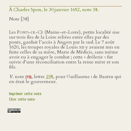
À Charles Spon, le 30 janvier 1652, note 38.
Note [38]
Les
Ponts-de-Cé
(Maine-et-Loire), petite localité sise
sur trois îles de la Loire reliées entre elles par des
ponts, gardait l’accès à Angers par le sud. Le 7 août
1620, les troupes royales de Louis
xiii
y avaient mis en
fuite celles de sa mère, Marie de Médicis, sans même
avoir eu à engager le combat ; cette « drôlerie » fut
suivie d’une réconciliation entre la reine mère et son
fils.
V
. note
, lettre
198
, pour Guillaume
i
de Bautru qui
[15]
en était le gouverneur.
Imprimer cette note
Citer cette note