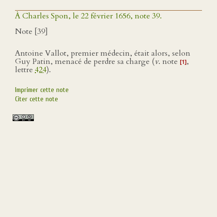
À Charles Spon, le 22 février 1656, note 39.
Note [39]
Antoine Vallot, premier médecin, était alors, selon
Guy Patin, menacé de perdre sa charge (
v
. note
,
[1]
lettre
424
).
Imprimer cette note
Citer cette note